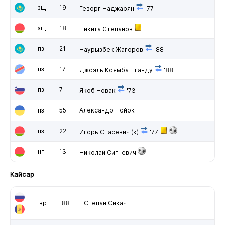
зщ
19
Геворг Наджарян
'77
зщ
18
Никита Степанов
пз
21
Наурызбек Жагоров
'88
пз
17
Джоэль Коямба Нганду
'88
пз
7
Якоб Новак
'73
пз
55
Александр Нойок
пз
22
Игорь Стасевич
(к)
'77
нп
13
Николай Сигневич
Кайсар
вр
88
Степан Сикач