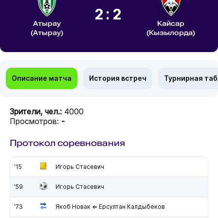
2:2
Атырау
Кайсар
(Атырау)
(Кызылорда)
Описание матча
История встреч
Турнирная та
Зрители, чел.:
4000
Просмотров:
-
Протокол соревнования
'15
Игорь Стасевич
'59
Игорь Стасевич
'73
Якоб Новак ⇐ Ерсултан Калдыбеков