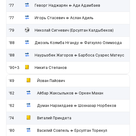
'77
Геворг Наджарян ⇐ Ади Адамбаев
'77
Игорь Стасевич ⇐ Аслан Адиль
'79
Николай Сигневич (Ерсултан Калдыбеков)
'88
Джоэль Коямба Нганду ⇐ Фатхулло Олимзода
'88
Наурызбек Жагоров ⇐ Барбоса Суарес Матеус
'90+3
Никита Степанов
'49
Йован Пайович
'62
Айбар Жаксылыков ⇐ Оркен Махан
'62
Думан Нарзилдаев ⇐ Шохназар Норбеков
'74
Виталий Приндета
'80
Василий Совпель ⇐ Ерсултан Торекул