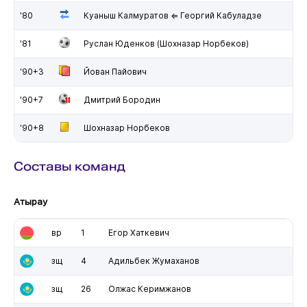
'80
Куаныш Калмуратов ⇐ Георгий Кабуладзе
'81
Руслан Юденков (Шохназар Норбеков)
'90+3
Йован Пайович
'90+7
Дмитрий Бородин
'90+8
Шохназар Норбеков
Составы команд
Атырау
вр
1
Егор Хаткевич
зщ
4
Адильбек Жумаханов
зщ
26
Олжас Керимжанов