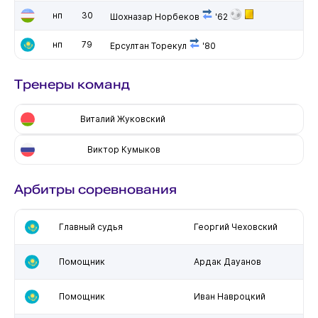
нп
30
Шохназар Норбеков
'62
нп
79
Ерсултан Торекул
'80
Тренеры команд
Виталий Жуковский
Виктор Кумыков
Арбитры соревнования
Главный судья
Георгий Чеховский
Помощник
Ардак Дауанов
Помощник
Иван Навроцкий