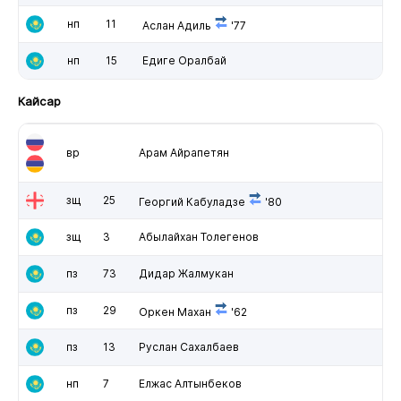
нп
11
Аслан Адиль
'77
нп
15
Едиге Оралбай
Кайсар
вр
Арам Айрапетян
зщ
25
Георгий Кабуладзе
'80
зщ
3
Абылайхан Толегенов
пз
73
Дидар Жалмукан
пз
29
Оркен Махан
'62
пз
13
Руслан Сахалбаев
нп
7
Елжас Алтынбеков