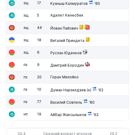
зщ
17
Куаныш Калмуратов
'80
зщ
5
Адилет Кенесбек
зщ
44
Йован Пайович
зщ
18
Виталий Приндета
зщ
6
Руслан Юденков
пз
9
Дмитрий Бородин
пз
20
Горан Милойко
пз
10
Думан Нарзилдаев
(к)
'62
пз
77
Василий Совпель
'80
нп
19
Айбар Жаксылыков
'62
30.4
Средний возраст игроков
29.2