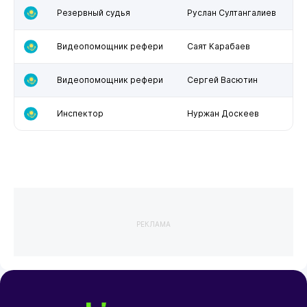
Резервный судья
Руслан Султангалиев
Видеопомощник рефери
Саят Карабаев
Видеопомощник рефери
Сергей Васютин
Инспектор
Нуржан Доскеев
РЕКЛАМА