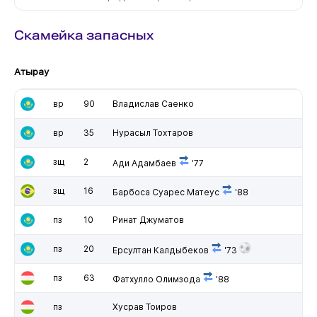
Скамейка запасных
Атырау
вр
90
Владислав Саенко
вр
35
Нурасыл Тохтаров
зщ
2
Ади Адамбаев
'77
зщ
16
Барбоса Суарес Матеус
'88
пз
10
Ринат Джуматов
пз
20
Ерсултан Калдыбеков
'73
пз
63
Фатхулло Олимзода
'88
пз
Хусрав Тоиров