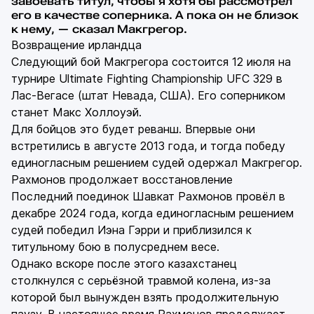
завоевать титул, чтобы я хотя бы рассмотрел
его в качестве соперника. А пока он не близок
к нему, — сказал Макгрегор.
Возвращение ирландца
Следующий бой Макгрегора состоится 12 июля на
турнире Ultimate Fighting Championship UFC 329 в
Лас-Вегасе (штат Невада, США). Его соперником
станет Макс Холлоуэй.
Для бойцов это будет реванш. Впервые они
встретились в августе 2013 года, и тогда победу
единогласным решением судей одержал Макгрегор.
Рахмонов продолжает восстановление
Последний поединок Шавкат Рахмонов провёл в
декабре 2024 года, когда единогласным решением
судей победил Иэна Гэрри и приблизился к
титульному бою в полусреднем весе.
Однако вскоре после этого казахстанец
столкнулся с серьёзной травмой колена, из-за
которой был вынужден взять продолжительную
паузу. В настоящее время Рахмонов продолжает