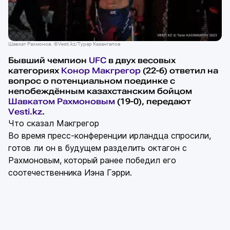
Шавкат Рахмонов. ©Vesti.kz/Турар Казангапов
Бывший чемпион
UFC
в двух весовых
категориях
Конор Макгрегор
(22-6) ответил на
вопрос о потенциальном поединке с
непобеждённым казахстанским бойцом
Шавкатом Рахмоновым
(19-0), передают
Vesti.kz
.
Что сказал Макгрегор
Во время пресс-конференции ирландца спросили,
готов ли он в будущем разделить октагон с
Рахмоновым, который ранее победил его
соотечественника Иэна Гэрри.