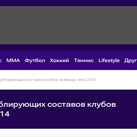
с
MMA
Футбол
Хоккей
Теннис
Lifestyle
Дру
дублирующих составов клубов премьер-лиги 2014
ублирующих составов клубов
014