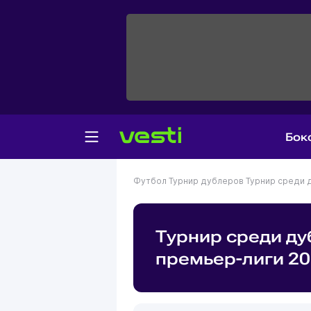
Бок
Футбол
Турнир дублеров
Турнир среди 
Турнир среди д
премьер-лиги 2