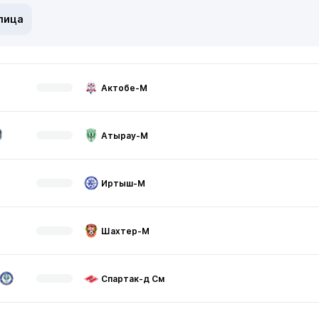
лица
Актобе-М
Атырау-М
Иртыш-М
Шахтер-М
Спартак-д См