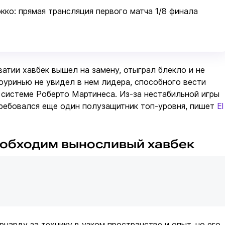
кко: прямая трансляция первого матча 1/8 финала
ватии хавбек вышел на замену, отыграл блекло и не
оуринью не увидел в нем лидера, способного вести
 системе Роберто Мартинеса. Из-за нестабильной игры
требовался еще один полузащитник топ-уровня, пишет
El
обходим выносливый хавбек
нарду за технику в узком пространстве и опыт, но его