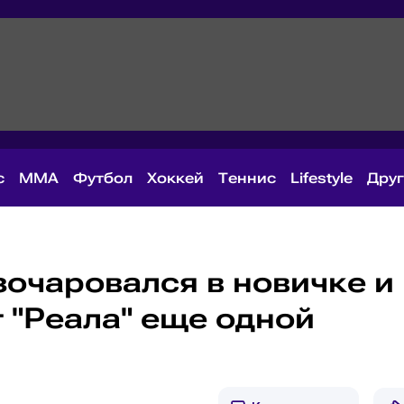
с
MMA
Футбол
Хоккей
Теннис
Lifestyle
Дру
очаровался в новичке и
 "Реала" еще одной