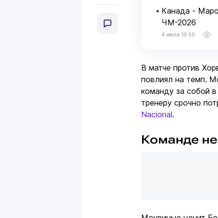
▪
Канада - Маро
ЧМ-2026
4 июля 10:55
В матче против Хор
повлиял на темп. М
команду за собой в
тренеру срочно по
Nacional
.
Команде не
Моуринью ценит Бер