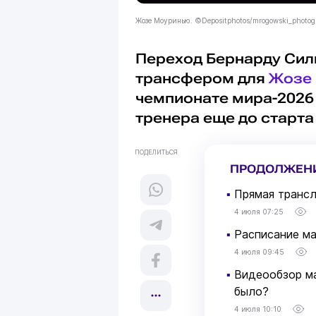
Жозе Моуринью. ©Depositphotos/mrogowski_photo
Переход Бернарду Сил
трансфером для
Жозе
чемпионате мира-2026
тренера еще до старт
ПОДЕЛИТЬСЯ
ПРОДОЛЖЕН
▪
Прямая трансл
4 июля 07:25
▪
Расписание ма
4 июля 09:45
▪
Видеообзор ма
было?
4 июля 10:10