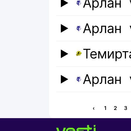
Арлан
Арлан
Темирт
Арлан
‹
1
2
3