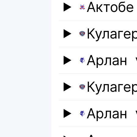
Актобе
Кулаге
Арлан
Кулаге
Арлан