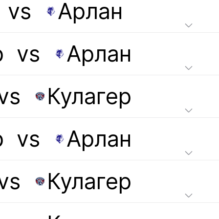
vs
Арлан
р
vs
Арлан
vs
Кулагер
р
vs
Арлан
vs
Кулагер