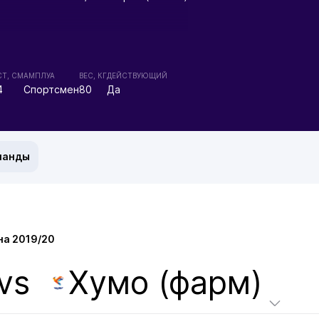
Т, СМ
АМПЛУА
ВЕС, КГ
ДЕЙСТВУЮЩИЙ
4
Спортсмен
80
Да
манды
а 2019/20
vs
Хумо (фарм)