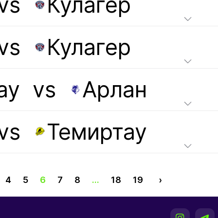
vs
Кулагер
vs
Кулагер
ау
vs
Арлан
vs
Темиртау
4
5
6
7
8
...
18
19
›