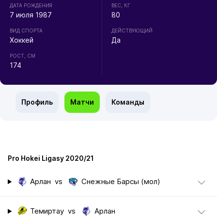
ДАТА РОЖДЕНИЯ
ВЕС, КГ
7 июля 1987
80
ВИД СПОРТА
ДЕЙСТВУЮЩИЙ
Хоккей
Да
РОСТ, СМ
174
Профиль
Матчи
Команды
Pro Hokei Ligasy 2020/21
Арлан
vs
Снежные Барсы (мол)
Темиртау
vs
Арлан