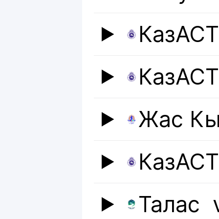
КазАС
КазАС
Жас Кы
КазАС
Талас