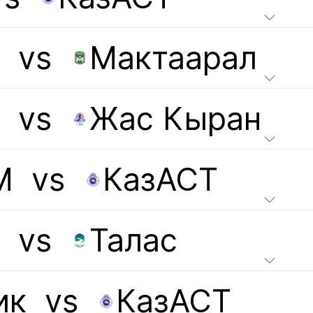
Т
vs
Мактаарал
Т
vs
Жас Кыран
М
vs
КазАСТ
Т
vs
Талас
ик
vs
КазАСТ