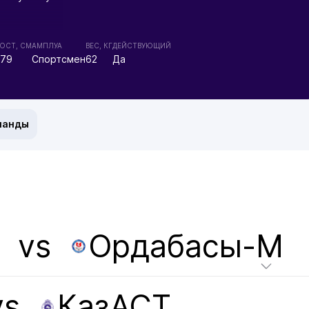
ОСТ, СМ
АМПЛУА
ВЕС, КГ
ДЕЙСТВУЮЩИЙ
179
Спортсмен
62
Да
манды
Т
vs
Ордабасы-М
vs
КазАСТ