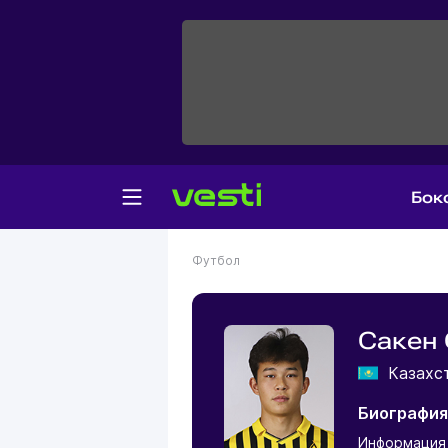
Бок
Футбол
Сакен
Казахс
Биография
Информация 