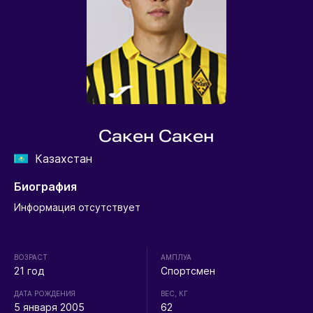
Сакен Сакен
Казахстан
Биография
Информация отсутствует
ВОЗРАСТ
АМПЛУА
21 год
Спортсмен
ДАТА РОЖДЕНИЯ
ВЕС, КГ
5 января 2005
62