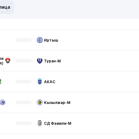
лица
Иртыш
ли
Туран-М
л)
АКАС
Кызылжар-М
СД Фэмили-М