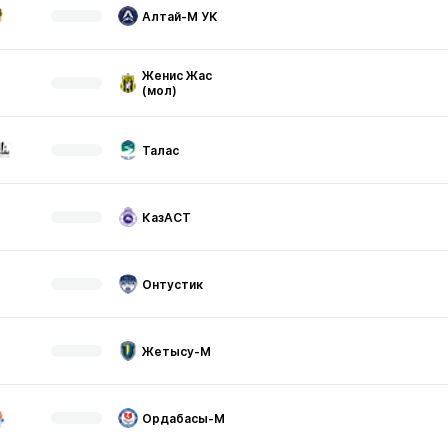
Алтай-М УК
Женис Жас
(мол)
Талас
КазАСТ
Онтустик
Жетысу-М
Ордабасы-М