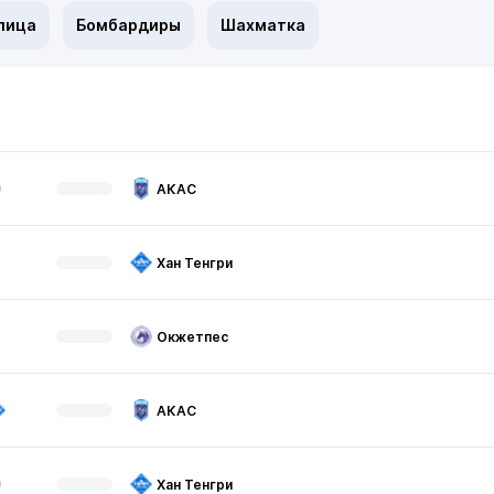
лица
Бомбардиры
Шахматка
АКАС
Хан Тенгри
Окжетпес
АКАС
Хан Тенгри