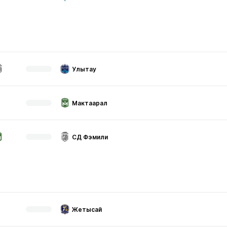
Улытау
Мактаарал
СД Фэмили
Жетысай