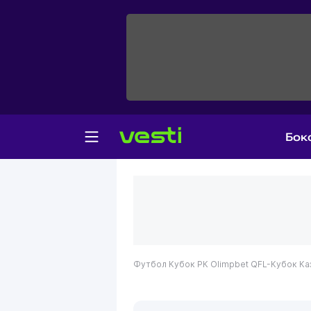
Бок
Футбол
Кубок РК
Olimpbet QFL-Кубок Ка