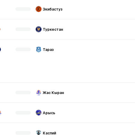
Экибастуз
Туркестан
Тараз
Жас Кыран
Арысь
Каспий