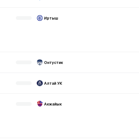
Иртыш
Онтустик
Алтай УК
Акжайык