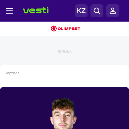
РЕКЛАМА
Футбол