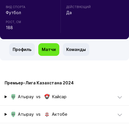
ВИД СПОРТА
ДЕЙСТВУЮЩИЙ
Футбол
Да
РОСТ, СМ
188
Профиль
Матчи
Команды
Премьер-Лига Казахстана 2024
Атырау
vs
Кайсар
Атырау
vs
Актобе