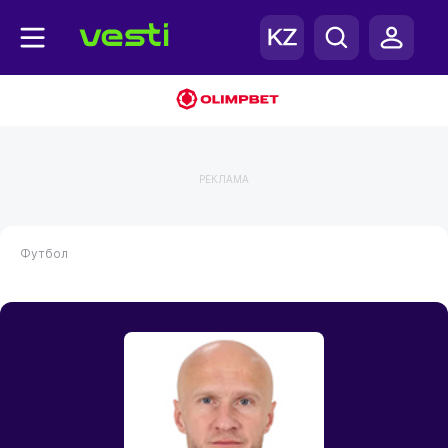
РЕКЛАМА
Футбол