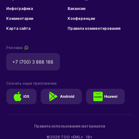
Инфографика
Вакансии
Комментарии
Конференции
Карта сайта
Правила комментирования
Реклама
+7 (700) 3 888 188
Скачать наше приложение
Правила использования материалов
©2026 ТОО «EML»
18+