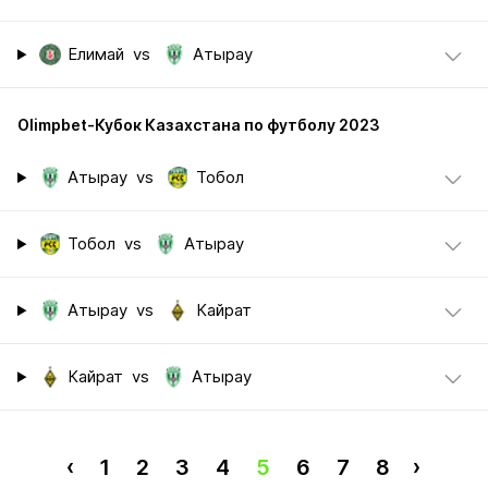
Елимай
vs
Атырау
Olimpbet-Кубок Казахстана по футболу 2023
Атырау
vs
Тобол
Тобол
vs
Атырау
Атырау
vs
Кайрат
Кайрат
vs
Атырау
‹
1
2
3
4
5
6
7
8
›