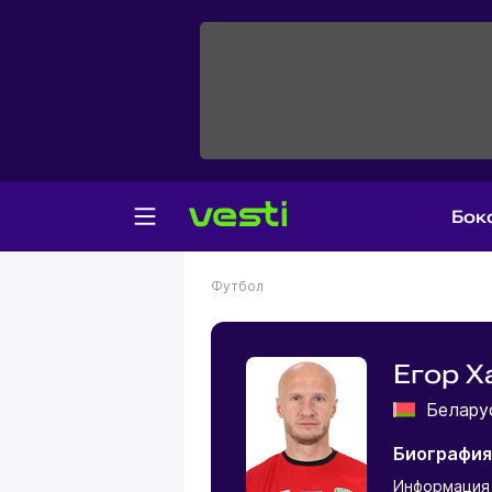
Бок
Футбол
Егор Х
Белару
Биография
Информация 