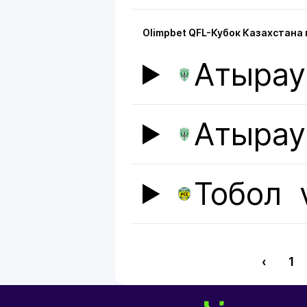
Olimpbet QFL-Кубок Казахстана
Атырау
Атырау
Тобол
‹
1