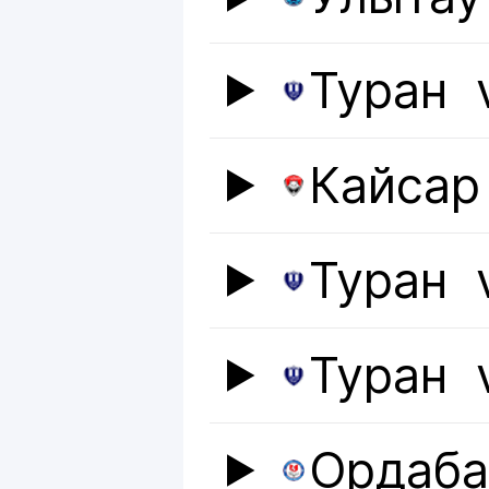
Туран
Кайсар
Туран
Туран
Ордаб