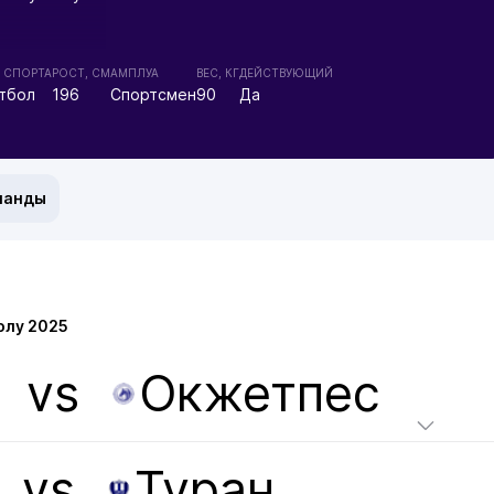
 СПОРТА
РОСТ, СМ
АМПЛУА
ВЕС, КГ
ДЕЙСТВУЮЩИЙ
тбол
196
Спортсмен
90
Да
манды
олу 2025
vs
Окжетпес
vs
Туран