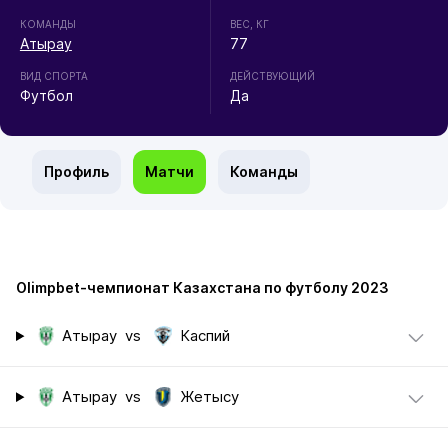
КОМАНДЫ
ВЕС, КГ
Атырау
77
ВИД СПОРТА
ДЕЙСТВУЮЩИЙ
Футбол
Да
Профиль
Матчи
Команды
Olimpbet-чемпионат Казахстана по футболу 2023
Атырау
vs
Каспий
Атырау
vs
Жетысу