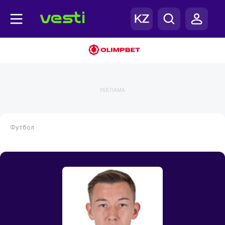
РЕКЛАМА
Футбол