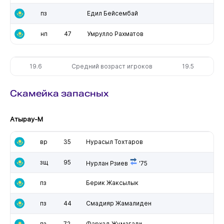
пз
Едил Бейсембай
нп
47
Умрулло Рахматов
19.6
Средний возраст игроков
19.5
Скамейка запасных
Атырау-М
вр
35
Нурасыл Тохтаров
зщ
95
Нурлан Рзиев
'75
пз
Берик Жаксылык
пз
44
Смадияр Жамалиден
пз
72
Фархад Жумагали