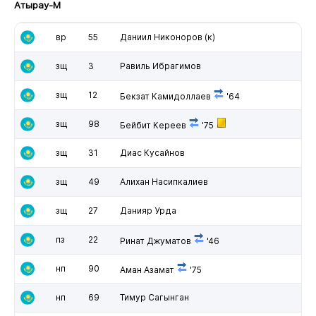
Атырау-М
вр
55
Даниил Никоноров
(к)
зщ
3
Равиль Ибрагимов
зщ
12
Бекзат Камидоллаев
'64
зщ
98
Бейбит Кереев
'75
зщ
31
Диас Кусайнов
зщ
49
Алихан Насипкалиев
зщ
27
Данияр Урда
пз
22
Ринат Джуматов
'46
нп
90
Аман Азамат
'75
нп
69
Тимур Сагынган