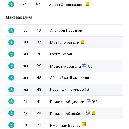
нп
87
Арсен Сериккалиев
Мактаарал-М
вр
16
Алексей Повышев
зщ
37
Максат Иманали
зщ
38
Габит Кожан
зщ
39
Медет Маратулы
'90
зщ
48
Абылайхан Шамшидин
зщ
43
Рауан Шинтемиров
(к)
пз
41
Рамазан Абдимажит
'62
пз
20
Рамазан Абылайхан
пз
32
Имангали Бастар