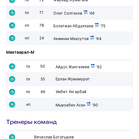
пз
71
Олег Солтанов
'46
нп
78
Болатжан Абдуллаев
'75
нп
24
Акимхан Махсутов
'64
Мактаарал-М
пз
50
Айдос Жангалиев
'62
пз
35
Ерлан Жумамурат
пз
46
Умбет Унгарбай
нп
Мырзабек Асан
'90
Тренеры команд
Вячеслав Богатырев