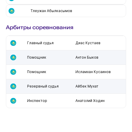
Тлеужан Абылкасымов
Арбитры соревнования
Главный судья
Диас Кустаев
Помощник
Антон Быков
Помощник
Исламхан Кусаинов
Резервный судья
Айбек Мухат
Инспектор
Анатолий Ходин