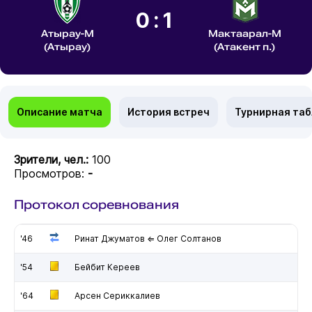
0:1
Атырау-М
Мактаарал-М
(Атырау)
(Атакент п.)
Описание матча
История встреч
Турнирная та
Зрители, чел.:
100
Просмотров:
-
Протокол соревнования
'46
Ринат Джуматов ⇐ Олег Солтанов
'54
Бейбит Кереев
'64
Арсен Сериккалиев