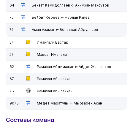
'64
Бекзат Камидоллаев ⇐ Акимхан Махсутов
'75
Бейбит Кереев ⇐ Нурлан Рзиев
'75
Аман Азамат ⇐ Болатжан Абдуллаев
'54
Имангали Бастар
'57
Максат Иманали
'62
Рамазан Абдимажит ⇐ Айдос Жангалиев
'67
Рамазан Абылайхан
'73
Рамазан Абылайхан
'90+5
Медет Маратулы ⇐ Мырзабек Асан
Составы команд