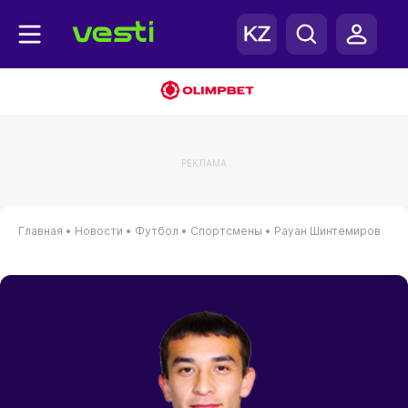
РЕКЛАМА
Главная
•
Новости
•
Футбол
•
Спортсмены
•
Рауан Шинтемиров