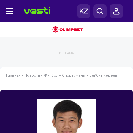
РЕКЛАМА
Главная
•
Новости
•
Футбол
•
Спортсмены
•
Бейбит Кереев