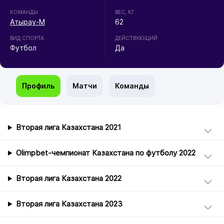
КОМАНДЫ
ВЕС, КГ
Атырау-М
62
ВИД СПОРТА
ДЕЙСТВУЮЩИЙ
Футбол
Да
Профиль
Матчи
Команды
Вторая лига Казахстана 2021
Olimpbet-чемпионат Казахстана по футболу 2022
Вторая лига Казахстана 2022
Вторая лига Казахстана 2023