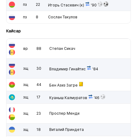
пз
22
Игорь Стасевич
(к)
'90
пз
8
Сослан Такулов
Кайсар
вр
88
Степан Сикач
зщ
30
Владимир Гинайтис
'84
зщ
44
Бен Азиз Загре
зщ
17
Куаныш Калмуратов
'46
зщ
23
Проспер Менди
зщ
18
Виталий Приндета