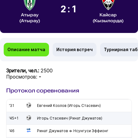
2:1
Атырау
Кайсар
(Атырау)
(Кызылорда)
Описание матча
История встреч
Турнирная та
Зрители, чел.:
2500
Просмотров:
-
Протокол соревнования
'31
Евгений Козлов (Игорь Стасевич)
'45+1
Игорь Стасевич (Ринат Джуматов)
'46
Ринат Джуматов ⇐ Нсунгуси Эффионг