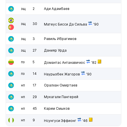
зщ
2
Ади Адамбаев
зщ
30
Матеус Бисси Да Сильва
'90
зщ
3
Равиль Ибрагимов
зщ
27
Данияр Урда
пз
5
Домантас Антанавичюс
'82
пз
14
Наурызбек Жагоров
'90
нп
17
Оралхан Омиртаев
нп
29
Мукагали Пангерей
нп
45
Карим Смыков
нп
9
Нсунгуси Эффионг
'46