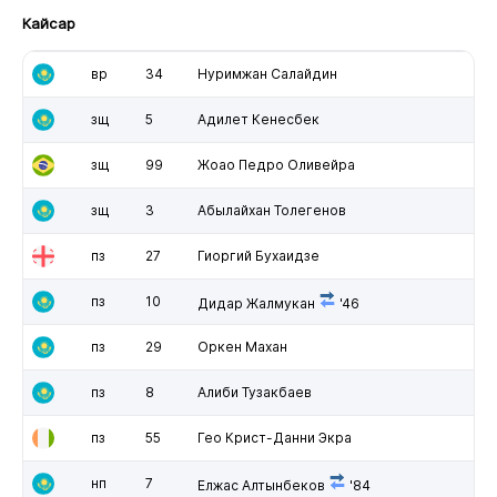
Кайсар
вр
34
Нуримжан Салайдин
зщ
5
Адилет Кенесбек
зщ
99
Жоао Педро Оливейра
зщ
3
Абылайхан Толегенов
пз
27
Гиоргий Бухаидзе
пз
10
Дидар Жалмукан
'46
пз
29
Оркен Махан
пз
8
Алиби Тузакбаев
пз
55
Гео Крист-Данни Экра
нп
7
Елжас Алтынбеков
'84