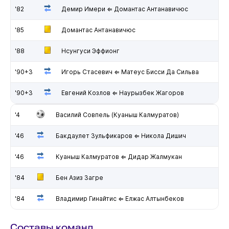
'82
Демир Имери ⇐ Домантас Антанавичюс
'85
Домантас Антанавичюс
'88
Нсунгуси Эффионг
'90+3
Игорь Стасевич ⇐ Матеус Бисси Да Сильва
'90+3
Евгений Козлов ⇐ Наурызбек Жагоров
'4
Василий Совпель (Куаныш Калмуратов)
'46
Бакдаулет Зульфикаров ⇐ Никола Дишич
'46
Куаныш Калмуратов ⇐ Дидар Жалмукан
'84
Бен Азиз Загре
'84
Владимир Гинайтис ⇐ Елжас Алтынбеков
Составы команд