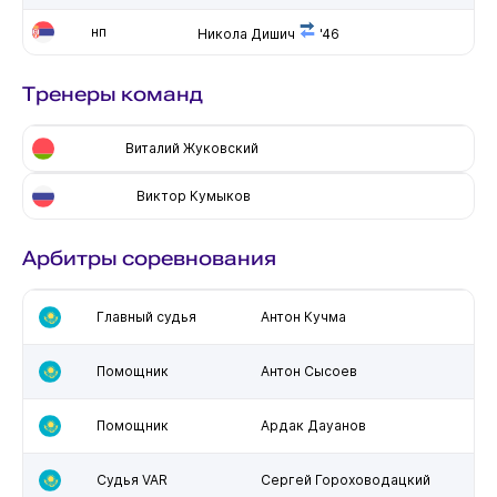
нп
Никола Дишич
'46
Тренеры команд
Виталий Жуковский
Виктор Кумыков
Арбитры соревнования
Главный судья
Антон Кучма
Помощник
Антон Сысоев
Помощник
Ардак Дауанов
Судья VAR
Сергей Гороховодацкий