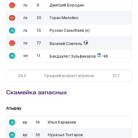
пз
9
Дмитрий Бородин
пз
20
Горан Милойко
пз
13
Руслан Сахалбаев
(к)
пз
77
Василий Совпель
нп
11
Бакдаулет Зульфикаров
'46
29.3
Средний возраст игроков
27.7
Скамейка запасных
Атырау
вр
16
Илья Караваев
вр
35
Нурасыл Тохтаров