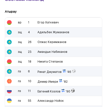
Атырау
вр
1
Егор Хаткевич
зщ
4
Адильбек Жумаханов
зщ
26
Олжас Керимжанов
зщ
23
Амандык Набиханов
зщ
18
Никита Степанов
пз
6
Ринат Джуматов
'46
пз
10
Демир Имери
'82
пз
11
Евгений Козлов
'90
пз
55
Александр Нойок