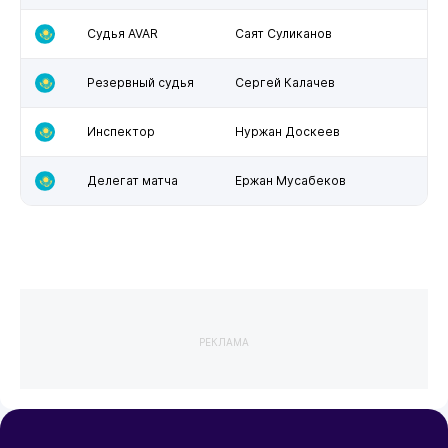
Судья AVAR
Саят Суликанов
Резервный судья
Сергей Калачев
Инспектор
Нуржан Доскеев
Делегат матча
Ержан Мусабеков
РЕКЛАМА