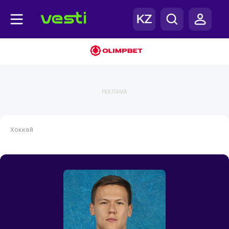
РЕКЛАМА
Хоккей