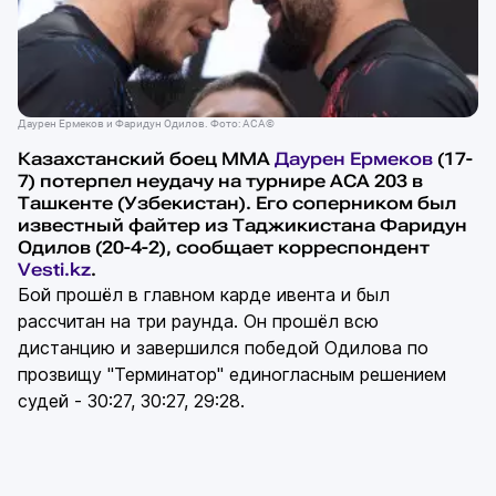
Даурен Ермеков и Фаридун Одилов. Фото: АСА©
Казахстанский боец ММА
Даурен Ермеков
(17-
7) потерпел неудачу на турнире АСА 203 в
Ташкенте (Узбекистан). Его соперником был
известный файтер из Таджикистана Фаридун
Одилов (20-4-2), сообщает корреспондент
Vesti.kz
.
Бой прошёл в главном карде ивента и был
рассчитан на три раунда. Он прошёл всю
дистанцию и завершился победой Одилова по
прозвищу "Терминатор" единогласным решением
судей - 30:27, 30:27, 29:28.