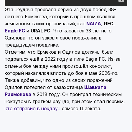
Эта неудача прервала серию из двух побед 38-
летнего Ермекова, который в прошлом являлся
чемпионом таких организаций, как
NAIZA
,
GFC
,
Eagle FC
и
URAL FC
. Что касается 33-летнего
Одилова, то он закрыл своё поражение в
предыдущем поединке.
Отметим, что Ермеков и Одилов должны были
подраться ещё в 2022 году в лиге Eagle FC. Из-за
отмены боя между ними произошёл конфликт,
который накалялся вплоть до боя в мае 2026-го.
Также добавим, что одно из своих поражений
Одилов потерпел от казахстанца
Шавката
Рахмонова
в 2018 году. Он проиграл техническим
нокаутом в третьем раунде, при этом стал первым,
кто отправил в нокдаун
самого Шавката.