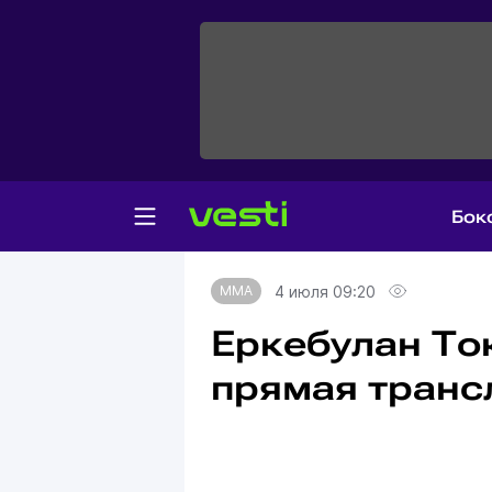
Бок
Главная
MMA
4 июля 09:20
MMA
Еркебулан Ток
прямая транс