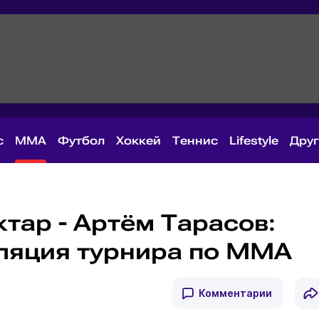
с
MMA
Футбол
Хоккей
Теннис
Lifestyle
Дру
тар - Артём Тарасов:
ляция турнира по ММА
Комментарии