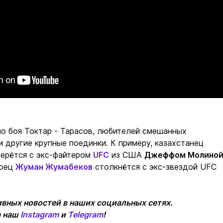
о боя Токтар - Тарасов, любителей смешанных
 другие крупные поединки. К примеру, казахстанец
ерётся с экс-файтером
UFC
из США
Джеффом Молино
боец
Жуман Жумабеков
столкнётся с экс-звездой UFC
вных новостей в наших социальных сетях.
а наш
Instagram
и
Telegram
!