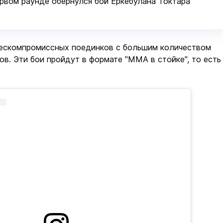
рвом раунде обернулся бой Еркебулана Токтара
бескомпромиссных поединков с большим количеством
ов. Эти бои пройдут в формате "ММА в стойке", то есть