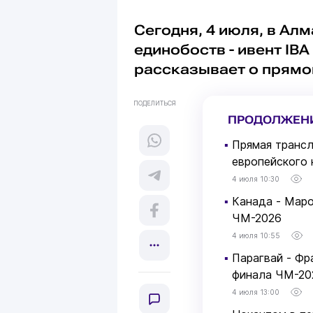
Сегодня, 4 июля, в Ал
единобоств - ивент IB
рассказывает о прямо
ПОДЕЛИТЬСЯ
ПРОДОЛЖЕН
▪
Прямая трансл
европейского 
4 июля 10:30
▪
Канада - Маро
ЧМ-2026
4 июля 10:55
▪
Парагвай - Фр
финала ЧМ-20
4 июля 13:00