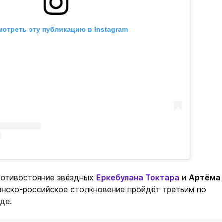
отреть эту публикацию в Instagram
ротивостояние звёздных
Еркебулана Токтара
и
Артёма
анско-российское столкновение пройдёт третьим по
де.