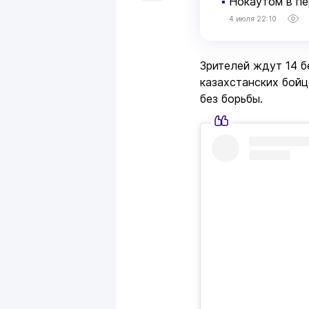
▪
Нокаутом в пе
4 июля 22:10
Зрителей ждут 14 
казахстанских бойц
без борьбы.