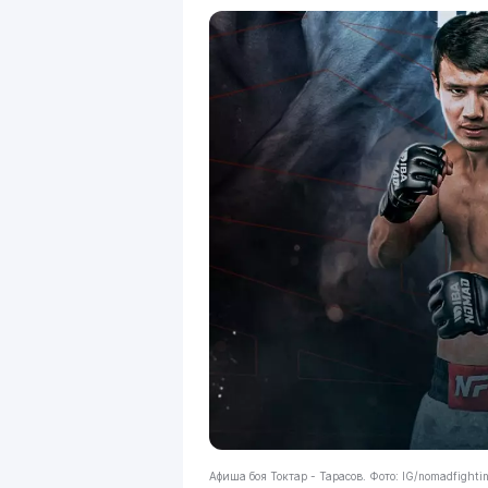
Афиша боя Токтар - Тарасов. Фото: IG/nomadfight