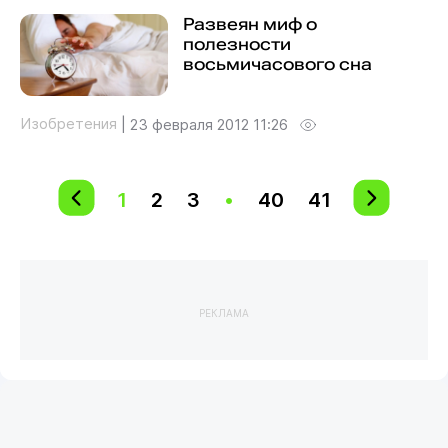
Развеян миф о
полезности
восьмичасового сна
Изобретения
|
23 февраля 2012 11:26
1
2
3
•
40
41
РЕКЛАМА