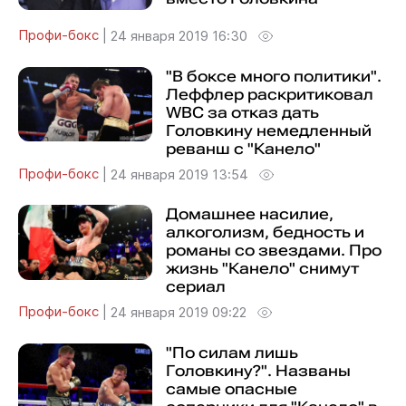
Профи-бокс
|
24 января 2019 16:30
"В боксе много политики".
Леффлер раскритиковал
WBC за отказ дать
Головкину немедленный
реванш с "Канело"
Профи-бокс
|
24 января 2019 13:54
Домашнее насилие,
алкоголизм, бедность и
романы со звездами. Про
жизнь "Канело" снимут
сериал
Профи-бокс
|
24 января 2019 09:22
"По силам лишь
Головкину?". Названы
самые опасные