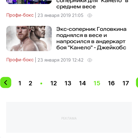
соперники для "Канело" в
среднем весе
Профи-бокс
|
23 января 2019 21:05
Экс-соперник Головкина
поднялся в весе и
напросился в андеркарт
боя "Канело" - Джейкобс
Профи-бокс
|
23 января 2019 12:42
1
2
•
12
13
14
15
16
17
РЕКЛАМА