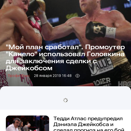
"Мой план сработал". Промоутер
"Канело" использовал Головкина
для заключения сделки с
Джейкобсом
Профи-бокс
28 января 2019 16:48
Тедди Атлас предупредил
Дэниэла Джейкобса и
сделал прогноз на его бой