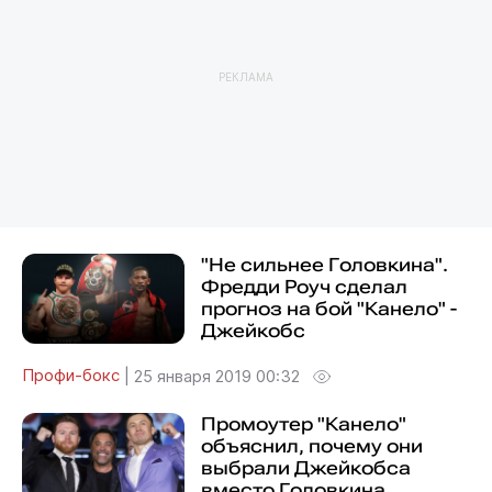
РЕКЛАМА
"Не сильнее Головкина".
Фредди Роуч сделал
прогноз на бой "Канело" -
Джейкобс
Профи-бокс
|
25 января 2019 00:32
Промоутер "Канело"
объяснил, почему они
выбрали Джейкобса
вместо Головкина