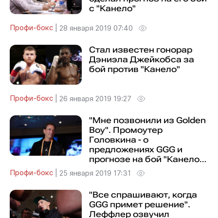
с "Канело"
Профи-бокс
|
28 января 2019 07:40
Стал известен гонорар
Дэниэла Джейкобса за
бой против "Канело"
Профи-бокс
|
26 января 2019 19:27
"Мне позвонили из Golden
Boy". Промоутер
Головкина - о
предложениях GGG и
прогнозе на бой "Канело" -
Джейкобс
Профи-бокс
|
25 января 2019 17:31
"Все спрашивают, когда
GGG примет решение".
Леффлер озвучил