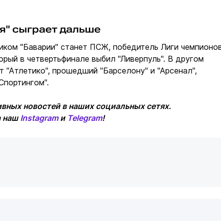
я" сыграет дальше
ком "Баварии" станет ПСЖ, победитель Лиги чемпионо
орый в четвертьфинале выбил "Ливерпуль". В другом
 "Атлетико", прошедший "Барселону" и "Арсенал",
Спортингом".
вных новостей в наших социальных сетях.
а наш
Instagram
и
Telegram
!