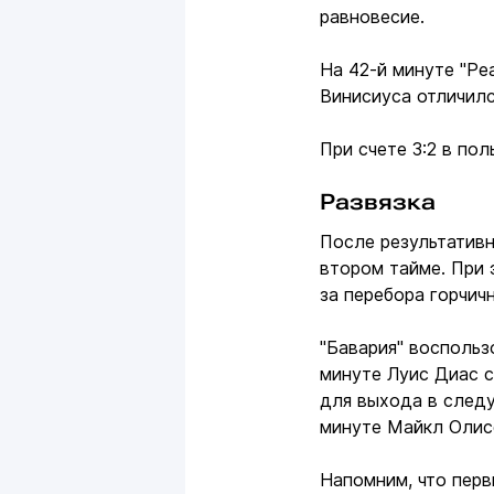
равновесие.
На 42-й минуте "Ре
Винисиуса отличил
При счете 3:2 в по
Развязка
После результативн
втором тайме. При 
за перебора горчич
"Бавария" воспольз
минуте Луис Диас с
для выхода в следу
минуте Майкл Олисе
Напомним, что перв