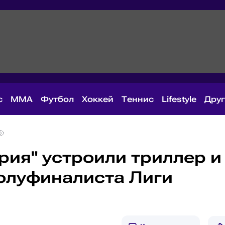
с
MMA
Футбол
Хоккей
Теннис
Lifestyle
Дру
ария" устроили триллер и
олуфиналиста Лиги