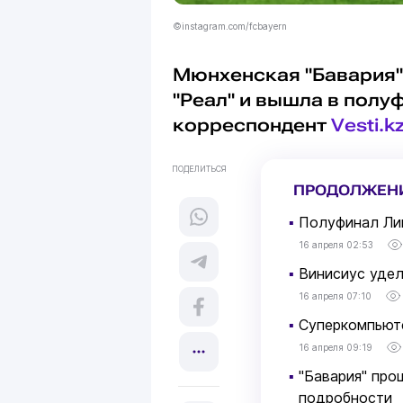
©instagram.com/fcbayern
Мюнхенская "Бавария"
"Реал" и вышла в пол
корреспондент
Vesti.k
ПОДЕЛИТЬСЯ
ПРОДОЛЖЕН
▪
Полуфинал Лиг
16 апреля 02:53
▪
Винисиус удел
16 апреля 07:10
▪
Суперкомпьюте
16 апреля 09:19
▪
"Бавария" про
подробности