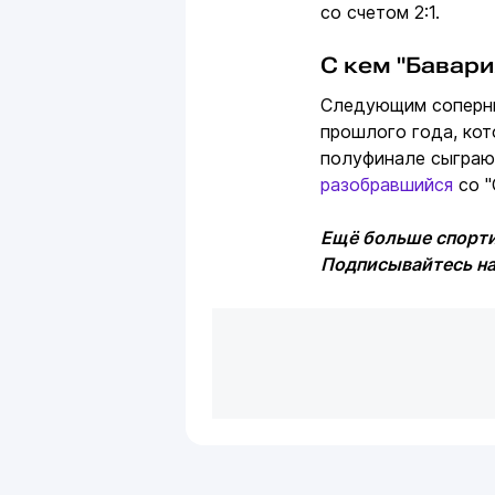
со счетом 2:1.
С кем "Бавари
Следующим соперни
прошлого года, кот
полуфинале сыграют
разобравшийся
со "
Ещё больше спорти
Подписывайтесь н