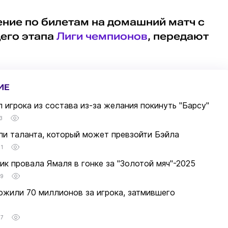
ние по билетам на домашний матч с
его этапа
Лиги чемпионов
, передают
ИЕ
 игрока из состава из-за желания покинуть "Барсу"
3
ли таланта, который может превзойти Бэйла
01
ик провала Ямаля в гонке за "Золотой мяч"-2025
09
ожили 70 миллионов за игрока, затмившего
07