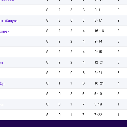
8
2
3
3
8-11
9
8
3
0
5
8-17
9
нт-Жилуаз
8
2
2
4
16-16
8
ховен
8
2
2
4
9-14
8
8
2
2
4
9-15
8
8
2
2
4
12-21
8
ен
8
2
0
6
8-21
6
8
1
1
6
10-21
4
 Фр
8
0
3
5
5-19
3
8
0
1
7
5-18
1
ал
8
0
1
7
7-22
1