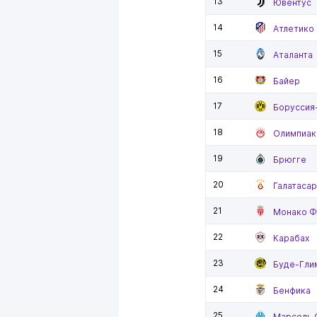
13
Ювентус
14
Атлетико
15
Аталанта
16
Байер
17
Боруссия
18
Олимпиак
19
Брюгге
20
Галатаса
21
Монако 
22
Карабах
23
Буде-Гли
24
Бенфика
25
Марсель 