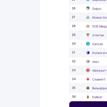
26
Пафос
27
Юнион Се
28
ПСВ Эйнд
29
Атлетик
30
Наполи
31
Копенгаг
32
Аякс
33
Айнтрахт
34
Славия П
35
Вильярре
36
Кайрат