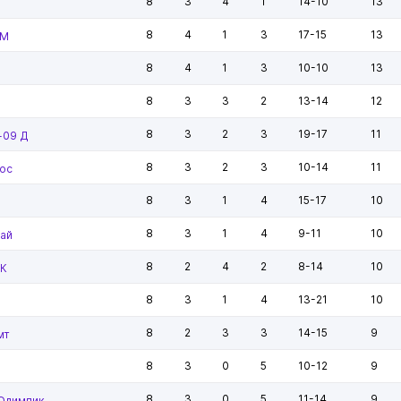
8
3
4
1
14-10
13
8
4
1
3
17-15
13
 М
8
4
1
3
10-10
13
8
3
3
2
13-14
12
8
3
2
3
19-17
11
-09 Д
8
3
2
3
10-14
11
ос
8
3
1
4
15-17
10
8
3
1
4
9-11
10
рай
8
2
4
2
8-14
10
ФК
8
3
1
4
13-21
10
8
2
3
3
14-15
9
мт
8
3
0
5
10-12
9
8
3
0
5
11-14
9
Олимпик