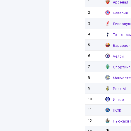
1
Арсенал
2
Бавария
3
Ливерпул
4
Тоттенхэ
5
Барселон
6
Челси
7
Спортинг
8
Манчесте
9
Реал М
10
Интер
11
ПСЖ
12
Ньюкасл 