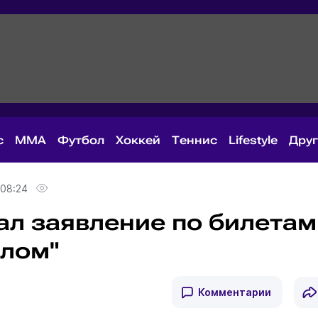
с
MMA
Футбол
Хоккей
Теннис
Lifestyle
Дру
 08:24
ал заявление по билетам
алом"
Комментарии