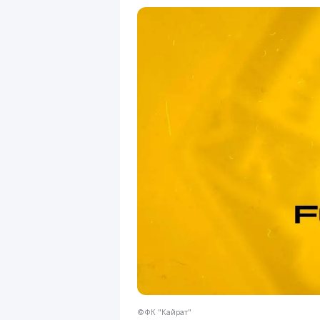
©ФК "Кайрат"