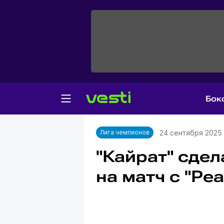
Бок
Главная
Лига чемпионов
24 сентября 2025
Лига чемпионов
"Кайрат" сдел
на матч с "Ре