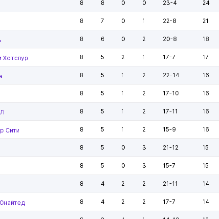
8
8
0
0
23-4
24
8
7
0
1
22-8
21
8
6
0
2
20-8
18
ь
8
5
2
1
17-7
17
м Хотспур
8
5
1
2
22-14
16
а
8
5
1
2
17-10
16
8
5
1
2
17-11
16
 Л
8
5
1
2
15-9
16
р Сити
8
5
0
3
21-12
15
8
5
0
3
15-7
15
8
4
2
2
21-11
14
8
4
2
2
17-7
14
Юнайтед