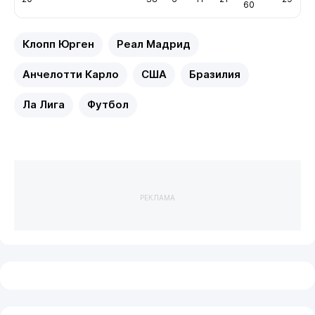
60
Клопп Юрген
Реал Мадрид
Анчелотти Карло
США
Бразилия
Ла Лига
Футбол
РЕКЛАМА