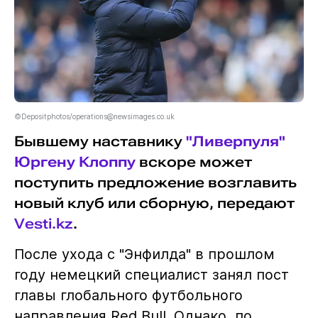
©Depositphotos/operations@newsimages.co.uk
Бывшему наставнику
"Ливерпуля"
Юргену Клоппу
вскоре может
поступить предложение возглавить
новый клуб или сборную, передают
Vesti.kz
.
После ухода с "Энфилда" в прошлом
году немецкий специалист занял пост
главы глобального футбольного
направления Red Bull. Однако, по