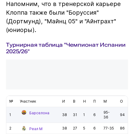
Напомним, что в тренерской карьере
Клоппа также были "Боруссия"
(Дортмунд), "Майнц 05" и "Айнтрахт"
(юниоры).
Турнирная таблица "Чемпионат Испании
2025/26"
№
Участник
И
В
Н
П
М
О
95-
Барселона
1
38
31
1
6
94
36
2
38
27
5
6
77-35
86
Реал М