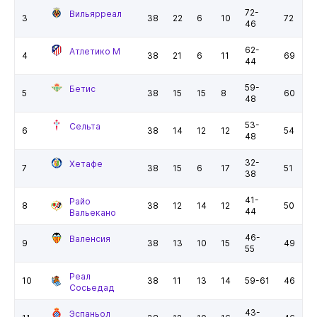
72-
Вильярреал
3
38
22
6
10
72
46
62-
Атлетико М
4
38
21
6
11
69
44
59-
Бетис
5
38
15
15
8
60
48
53-
Сельта
6
38
14
12
12
54
48
32-
Хетафе
7
38
15
6
17
51
38
41-
Райо
8
38
12
14
12
50
44
Вальекано
46-
Валенсия
9
38
13
10
15
49
55
Реал
10
38
11
13
14
59-61
46
Сосьедад
43-
Эспаньол