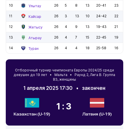
10
26
5
8
13
20-41
23
Улытау
11
26
3
13
10
24-42
22
Кайсар
12
26
4
9
13
19-43
21
Жетысу
13
26
4
7
15
22-45
19
Атырау
14
26
4
4
18
25-58
16
Туран
Отборочный турнир чемпионата Европы 2024/25 среди
девушек до 19 лет •
Мальта
• Раунд 2, Лига B. Группа
В3, женщины
1 апреля 2025 17:30
•
закончен
1:3
Казахстан (U-19)
Латвия (U-19)