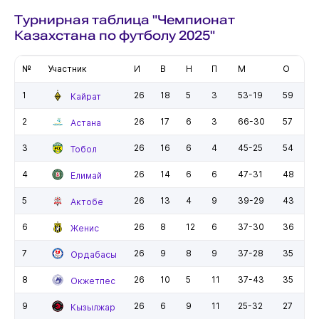
Турнирная таблица "Чемпионат
Казахстана по футболу 2025"
№
Участник
И
В
Н
П
М
О
1
26
18
5
3
53-19
59
Кайрат
2
26
17
6
3
66-30
57
Астана
3
26
16
6
4
45-25
54
Тобол
4
26
14
6
6
47-31
48
Елимай
5
26
13
4
9
39-29
43
Актобе
6
26
8
12
6
37-30
36
Женис
7
26
9
8
9
37-28
35
Ордабасы
8
26
10
5
11
37-43
35
Окжетпес
9
26
6
9
11
25-32
27
Кызылжар