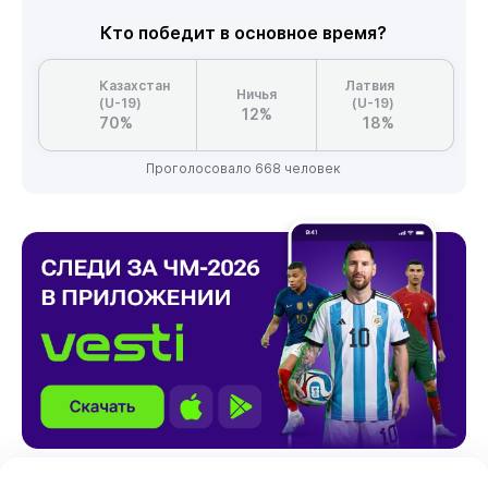
Кто победит в основное время?
Казахстан
Латвия
Ничья
(U-19)
(U-19)
12%
70%
18%
Проголосовало 668 человек