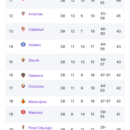
11
38
12
10
16
46
55
43-
Атлетик
12
38
13
6
19
45
58
46-
Севилья
13
38
12
7
19
43
60
44-
Алавес
14
38
11
10
17
43
56
49-
Эльче
15
38
10
13
15
43
57
16
38
11
9
18
47-61
42
Леванте
44-
Осасуна
17
38
11
9
18
42
50
18
38
11
9
18
47-57
42
Мальорка
39-
Жирона
19
38
9
14
15
41
55
26-
Реал Овьедо
20
38
6
11
21
29