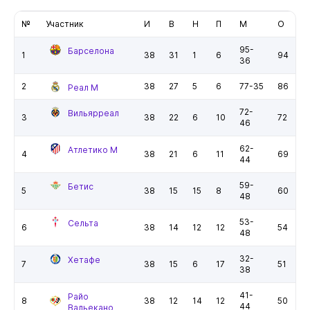
№
Участник
И
В
Н
П
М
О
95-
Барселона
1
38
31
1
6
94
36
2
38
27
5
6
77-35
86
Реал М
72-
Вильярреал
3
38
22
6
10
72
46
62-
Атлетико М
4
38
21
6
11
69
44
59-
Бетис
5
38
15
15
8
60
48
53-
Сельта
6
38
14
12
12
54
48
32-
Хетафе
7
38
15
6
17
51
38
41-
Райо
8
38
12
14
12
50
44
Вальекано