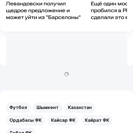
Левандовски получил
Ещё один моск
щедрое предложение и
пробился в РПЛ
может уйти из "Барселоны"
сделали это вп
истории
Футбол
Шымкент
Казахстан
Ордабасы ФК
Кайсар ФК
Кайрат ФК