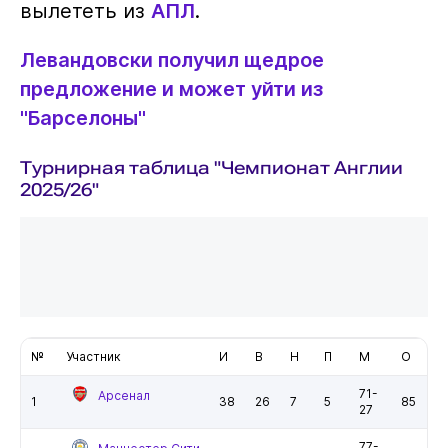
вылететь из
АПЛ
.
Левандовски получил щедрое
предложение и может уйти из
"Барселоны"
Турнирная таблица "Чемпионат Англии
2025/26"
№
Участник
И
В
Н
П
М
О
71-
Арсенал
1
38
26
7
5
85
27
77-