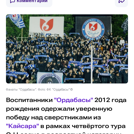
Комментарии
Фанаты "Ордабасы". Фото: ФК "Ордабасы"©
Воспитанники
"Ордабасы"
2012 года
рождения одержали уверенную
победу над сверстниками из
"Кайсара"
в рамках четвёртого тура