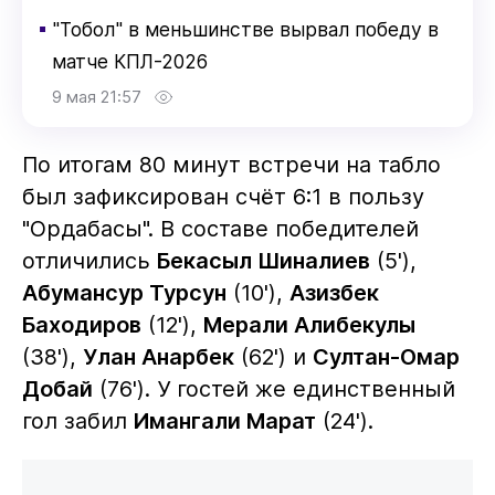
▪
"Тобол" в меньшинстве вырвал победу в
матче КПЛ-2026
9 мая 21:57
По итогам 80 минут встречи на табло
был зафиксирован счёт 6:1 в пользу
"Ордабасы". В составе победителей
отличились
Бекасыл Шиналиев
(5'),
Абумансур Турсун
(10'),
Азизбек
Баходиров
(12'),
Мерали Алибекулы
(38'),
Улан Анарбек
(62') и
Султан-Омар
Добай
(76'). У гостей же единственный
гол забил
Имангали Марат
(24').