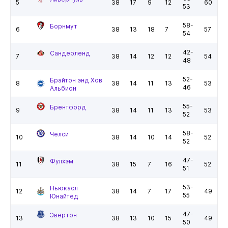
5
38
17
9
12
60
53
58-
Борнмут
6
38
13
18
7
57
54
42-
Сандерленд
7
38
14
12
12
54
48
52-
Брайтон энд Хов
8
38
14
11
13
53
46
Альбион
55-
Брентфорд
9
38
14
11
13
53
52
58-
Челси
10
38
14
10
14
52
52
47-
Фулхэм
11
38
15
7
16
52
51
53-
Ньюкасл
12
38
14
7
17
49
55
Юнайтед
47-
Эвертон
13
38
13
10
15
49
50