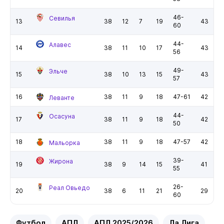
46-
Севилья
13
38
12
7
19
43
60
44-
Алавес
14
38
11
10
17
43
56
49-
Эльче
15
38
10
13
15
43
57
16
38
11
9
18
47-61
42
Леванте
44-
Осасуна
17
38
11
9
18
42
50
18
38
11
9
18
47-57
42
Мальорка
39-
Жирона
19
38
9
14
15
41
55
26-
Реал Овьедо
20
38
6
11
21
29
60
Футбол
АПЛ
АПЛ 2025/2026
Ла Лига