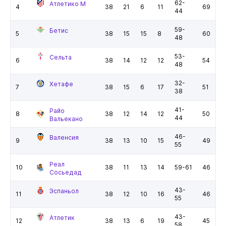
62-
Атлетико М
4
38
21
6
11
69
44
59-
Бетис
5
38
15
15
8
60
48
53-
Сельта
6
38
14
12
12
54
48
32-
Хетафе
7
38
15
6
17
51
38
41-
Райо
8
38
12
14
12
50
44
Вальекано
46-
Валенсия
9
38
13
10
15
49
55
Реал
10
38
11
13
14
59-61
46
Сосьедад
43-
Эспаньол
11
38
12
10
16
46
55
43-
Атлетик
12
38
13
6
19
45
58