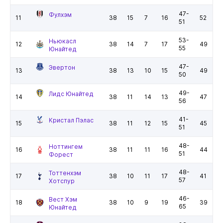
47-
Фулхэм
11
38
15
7
16
52
51
53-
Ньюкасл
12
38
14
7
17
49
55
Юнайтед
47-
Эвертон
13
38
13
10
15
49
50
49-
Лидс Юнайтед
14
38
11
14
13
47
56
41-
Кристал Пэлас
15
38
11
12
15
45
51
48-
Ноттингем
16
38
11
11
16
44
51
Форест
48-
Тоттенхэм
17
38
10
11
17
41
57
Хотспур
46-
Вест Хэм
18
38
10
9
19
39
65
Юнайтед