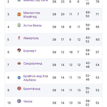
Манчестер Сити
2
38
23
9
6
78
35
69-
Манчестер
3
38
20
11
7
71
50
Юнайтед
56-
Астон Вилла
4
38
19
8
11
65
49
63-
Ливерпуль
5
38
17
9
12
60
53
58-
Борнмут
6
38
13
18
7
57
54
42-
Сандерленд
7
38
14
12
12
54
48
52-
Брайтон энд Хов
8
38
14
11
13
53
46
Альбион
55-
Брентфорд
9
38
14
11
13
53
52
58-
Челси
10
38
14
10
14
52
52