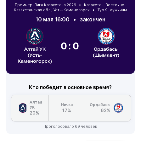
Премьер-Лига Казахстана 2026 •
Казахстан
,
Восточно-
Казахстанская обл.
,
Усть-Каменогорск
• Тур 9, мужчины
10 мая 16:00
•
закончен
0:0
Алтай УК
Ордабасы
(Усть-
(Шымкент)
Каменогорск)
Кто победит в основное время?
Алтай
Ничья
Ордабасы
УК
17%
62%
20%
Проголосовало 69 человек