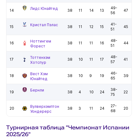
49-
Лидс Юнайтед
14
38
11
14
13
47
56
41-
Кристал Пэлас
15
38
11
12
15
45
51
48-
Ноттингем
16
38
11
11
16
44
51
Форест
48-
Тоттенхэм
17
38
10
11
17
41
57
Хотспур
46-
Вест Хэм
18
38
10
9
19
39
65
Юнайтед
38-
Бернли
19
38
4
10
24
22
75
27-
Вулверхэмптон
20
38
3
11
24
20
68
Уондерерс
Турнирная таблица "Чемпионат Испании
2025/26"