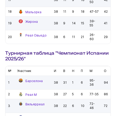
50
18
38
11
9
18
47-57
42
Мальорка
39-
Жирона
19
38
9
14
15
41
55
26-
Реал Овьедо
20
38
6
11
21
29
60
Турнирная таблица "Чемпионат Испании
2025/26"
№
Участник
И
В
Н
П
М
О
95-
Барселона
1
38
31
1
6
94
36
2
38
27
5
6
77-35
86
Реал М
72-
Вильярреал
3
38
22
6
10
72
46