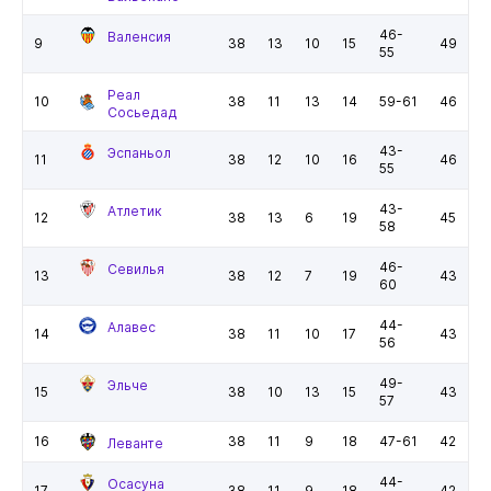
46-
Валенсия
9
38
13
10
15
49
55
Реал
10
38
11
13
14
59-61
46
Сосьедад
43-
Эспаньол
11
38
12
10
16
46
55
43-
Атлетик
12
38
13
6
19
45
58
46-
Севилья
13
38
12
7
19
43
60
44-
Алавес
14
38
11
10
17
43
56
49-
Эльче
15
38
10
13
15
43
57
16
38
11
9
18
47-61
42
Леванте
44-
Осасуна
17
38
11
9
18
42