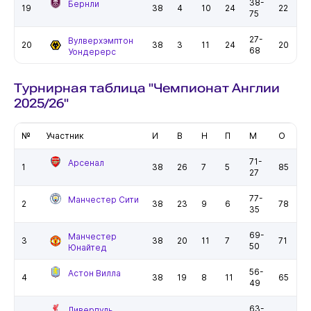
38-
Бернли
19
38
4
10
24
22
75
27-
Вулверхэмптон
20
38
3
11
24
20
68
Уондерерс
Турнирная таблица "Чемпионат Англии
2025/26"
№
Участник
И
В
Н
П
М
О
71-
Арсенал
1
38
26
7
5
85
27
77-
Манчестер Сити
2
38
23
9
6
78
35
69-
Манчестер
3
38
20
11
7
71
50
Юнайтед
56-
Астон Вилла
4
38
19
8
11
65
49
63-
Ливерпуль