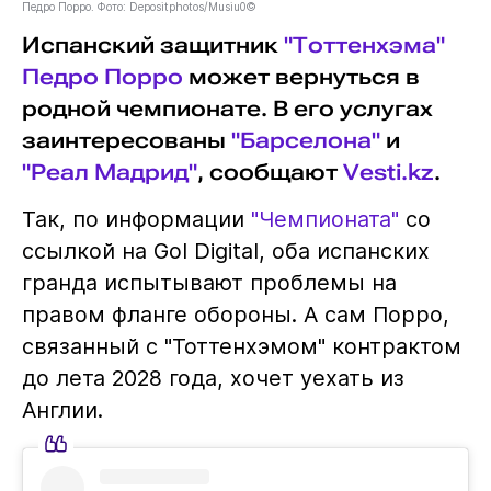
Педро Порро. Фото: Depositphotos/Musiu0©
Испанский защитник
"Тоттенхэма"
Педро Порро
может вернуться в
родной чемпионате. В его услугах
заинтересованы
"Барселона"
и
"Реал Мадрид"
, сообщают
Vesti.kz
.
Так, по информации
"Чемпионата"
со
ссылкой на Gol Digital, оба испанских
гранда испытывают проблемы на
правом фланге обороны. А сам Порро,
связанный с "Тоттенхэмом" контрактом
до лета 2028 года, хочет уехать из
Англии.