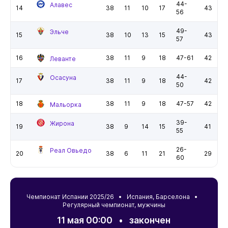
44-
Алавес
14
38
11
10
17
43
56
49-
Эльче
15
38
10
13
15
43
57
16
38
11
9
18
47-61
42
Леванте
44-
Осасуна
17
38
11
9
18
42
50
18
38
11
9
18
47-57
42
Мальорка
39-
Жирона
19
38
9
14
15
41
55
26-
Реал Овьедо
20
38
6
11
21
29
60
Чемпионат Испании 2025/26 •
Испания
,
Барселона
•
Регулярный чемпионат, мужчины
11 мая 00:00
•
закончен