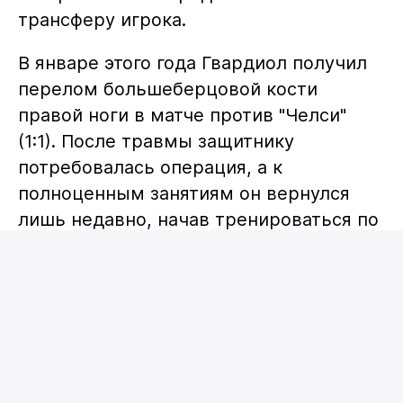
Защитник "Манчестер Сити" Йошко
Гвардиол может сменить клуб уже
этим летом, сообщают
Vesti.kz
.
Как передает журналист Грэм Бэйли,
серьёзный интерес к хорватскому
футболисту проявляет "Бавария",
которая готовит предложение по
трансферу игрока.
В январе этого года Гвардиол получил
перелом большеберцовой кости
правой ноги в матче против "Челси"
(1:1). После травмы защитнику
потребовалась операция, а к
полноценным занятиям он вернулся