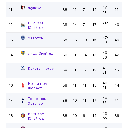
47-
Фулхэм
11
38
15
7
16
52
51
53-
Ньюкасл
12
38
14
7
17
49
55
Юнайтед
47-
Эвертон
13
38
13
10
15
49
50
49-
Лидс Юнайтед
14
38
11
14
13
47
56
41-
Кристал Пэлас
15
38
11
12
15
45
51
48-
Ноттингем
16
38
11
11
16
44
51
Форест
48-
Тоттенхэм
17
38
10
11
17
41
57
Хотспур
46-
Вест Хэм
18
38
10
9
19
39
65
Юнайтед