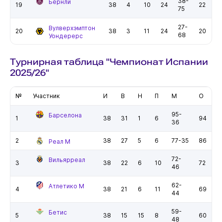
38-
Бернли
19
38
4
10
24
22
75
27-
Вулверхэмптон
20
38
3
11
24
20
68
Уондерерс
Турнирная таблица "Чемпионат Испании
2025/26"
№
Участник
И
В
Н
П
М
О
95-
Барселона
1
38
31
1
6
94
36
2
38
27
5
6
77-35
86
Реал М
72-
Вильярреал
3
38
22
6
10
72
46
62-
Атлетико М
4
38
21
6
11
69
44
59-
Бетис
5
38
15
15
8
60
48