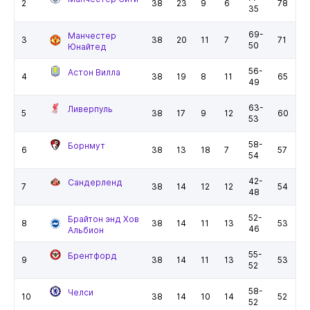
2
38
23
9
6
78
35
69-
Манчестер
3
38
20
11
7
71
50
Юнайтед
56-
Астон Вилла
4
38
19
8
11
65
49
63-
Ливерпуль
5
38
17
9
12
60
53
58-
Борнмут
6
38
13
18
7
57
54
42-
Сандерленд
7
38
14
12
12
54
48
52-
Брайтон энд Хов
8
38
14
11
13
53
46
Альбион
55-
Брентфорд
9
38
14
11
13
53
52
58-
Челси
10
38
14
10
14
52
52