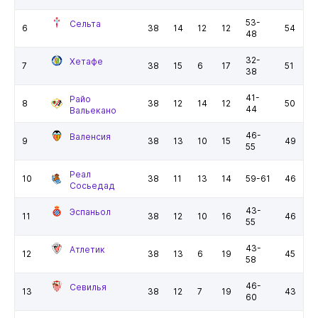
53-
Сельта
6
38
14
12
12
54
48
32-
Хетафе
7
38
15
6
17
51
38
41-
Райо
8
38
12
14
12
50
44
Вальекано
46-
Валенсия
9
38
13
10
15
49
55
Реал
10
38
11
13
14
59-61
46
Сосьедад
43-
Эспаньол
11
38
12
10
16
46
55
43-
Атлетик
12
38
13
6
19
45
58
46-
Севилья
13
38
12
7
19
43
60