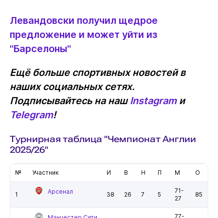
Левандовски получил щедрое
предложение и может уйти из
"Барселоны"
Ещё больше спортивных новостей в
наших социальных сетях.
Подписывайтесь на наш
Instagram
и
Telegram
!
Турнирная таблица "Чемпионат Англии
2025/26"
№
Участник
И
В
Н
П
М
О
71-
Арсенал
1
38
26
7
5
85
27
77-
Манчестер Сити