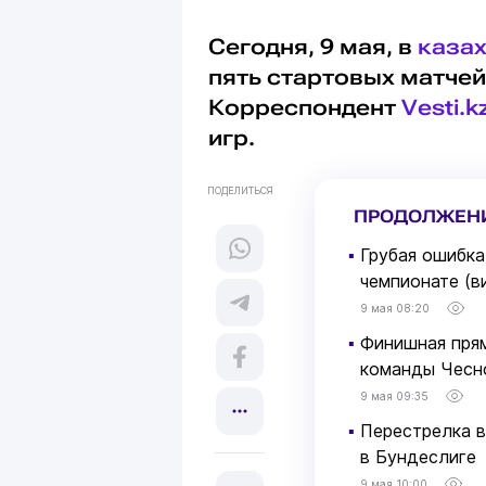
Сегодня, 9 мая, в
казах
пять стартовых матчей
Корреспондент
Vesti.k
игр.
ПОДЕЛИТЬСЯ
ПРОДОЛЖЕН
▪
Грубая ошибка
чемпионате (в
9 мая 08:20
▪
Финишная прям
команды Чесн
9 мая 09:35
▪
Перестрелка в
в Бундеслиге
9 мая 10:00