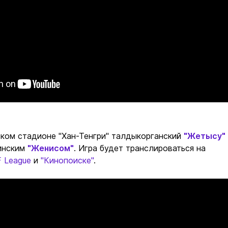
ском стадионе "Хан-Тенгри" талдыкорганский
"Жетысу"
нинским
"Женисом"
. Игра будет транслироваться на
 League
и
"Кинопоиске"
.