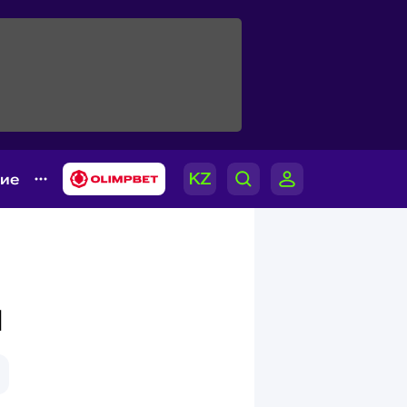
гие
Л