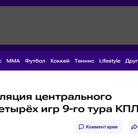
с
MMA
Футбол
Хоккей
Теннис
Lifestyle
Дру
ляция центрального
етырёх игр 9-го тура КП
Комментарии