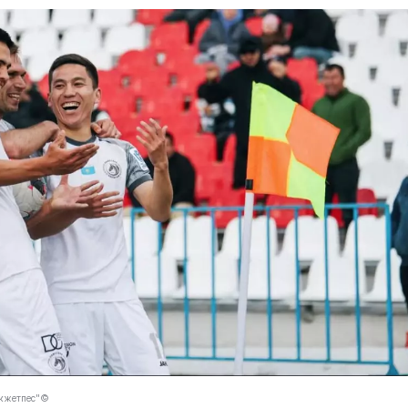
Окжетпес"©