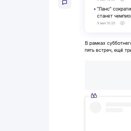
▪
"Ланс" сократ
станет чемпи
9 мая 10:20
В рамках субботнег
пять встреч, ещё тр