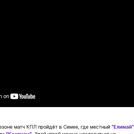
сезоне матч КПЛ пройдёт в Семее, где местный
"Елимай"
ким
"Каспием"
. Этой игрой можно насладиться на