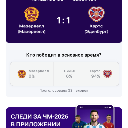
1:1
Мазервелл
Хартс
(Мазервелл)
(Эдинбург)
Кто победит в основное время?
Мазервелл
Ничья
Хартс
0%
6%
94%
Проголосовало 33 человек