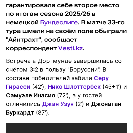
гарантировала себе второе место
по итогам сезона 2025/26 в
немецкой
Бундеслиге
. В матче 33-го
тура шмели на своём поле обыграли
"Айнтрахт", сообщает
корреспондент
Vesti.kz
.
Встреча в Дортмунде завершилась со
счётом 3:2 в пользу "Боруссии". В
составе победителей забили
Серу
Гирасси
(42'),
Нико Шлоттербек
(45+1') и
Самуэле Инасио
(72'), а у гостей
отличились
Джан Узун
(2') и
Джонатан
Буркардт
(87').