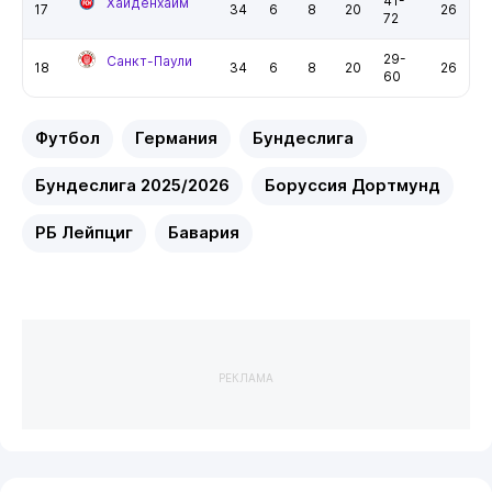
41-
Хайденхайм
17
34
6
8
20
26
72
29-
Санкт-Паули
18
34
6
8
20
26
60
Футбол
Германия
Бундеслига
Бундеслига 2025/2026
Боруссия Дортмунд
РБ Лейпциг
Бавария
РЕКЛАМА