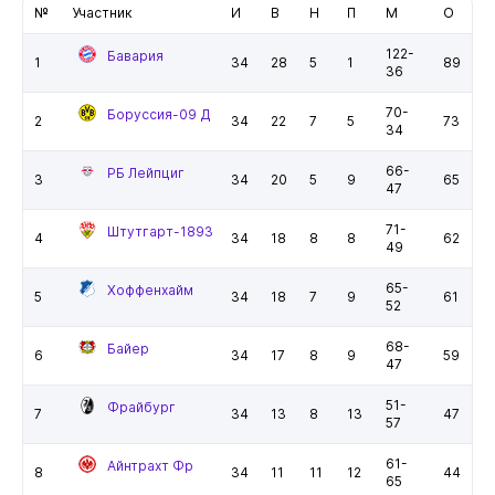
№
Участник
И
В
Н
П
М
О
122-
Бавария
1
34
28
5
1
89
36
70-
Боруссия-09 Д
2
34
22
7
5
73
34
66-
РБ Лейпциг
3
34
20
5
9
65
47
71-
Штутгарт-1893
4
34
18
8
8
62
49
65-
Хоффенхайм
5
34
18
7
9
61
52
68-
Байер
6
34
17
8
9
59
47
51-
Фрайбург
7
34
13
8
13
47
57
61-
Айнтрахт Фр
8
34
11
11
12
44
65