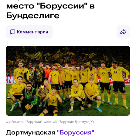
место "Боруссии" в
Бундеслиге
Комментарии
Футболисты "Боруссии". Фото: ФК "Боруссия Дортмунд"©
Дортмундская
"Боруссия"