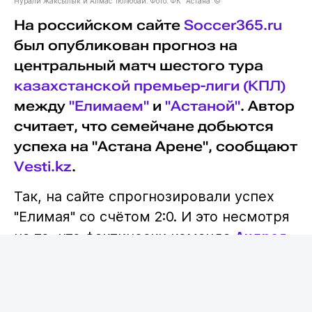
Нурали Жаксылык и Алмас Тюлюбай. Фото: ФК "Астана"©
На российском сайте
Soccer365.ru
был опубликован прогноз на
центральный матч шестого тура
казахстанской премьер-лиги (КПЛ)
между
"Елимаем"
и
"Астаной"
. Автор
считает, что семейчане добьются
успеха на "Астана Арене", сообщают
Vesti.kz
.
Так, на сайте спрогнозировали успех
"Елимая" со счётом 2:0. И это несмотря
на то, что фактически команда
Андрея
Карповича
будет проводить домашнюю
игру на поле соперника.