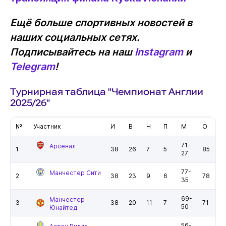
Ещё больше спортивных новостей в
наших социальных сетях.
Подписывайтесь на наш
Instagram
и
Telegram
!
Турнирная таблица "Чемпионат Англии
2025/26"
№
Участник
И
В
Н
П
М
О
71-
Арсенал
1
38
26
7
5
85
27
77-
Манчестер Сити
2
38
23
9
6
78
35
69-
Манчестер
3
38
20
11
7
71
50
Юнайтед
56-