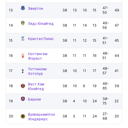
47-
Эвертон
13
38
13
10
15
49
50
49-
Лидс Юнайтед
14
38
11
14
13
47
56
41-
Кристал Пэлас
15
38
11
12
15
45
51
48-
Ноттингем
16
38
11
11
16
44
51
Форест
48-
Тоттенхэм
17
38
10
11
17
41
57
Хотспур
46-
Вест Хэм
18
38
10
9
19
39
65
Юнайтед
38-
Бернли
19
38
4
10
24
22
75
27-
Вулверхэмптон
20
38
3
11
24
20
68
Уондерерс