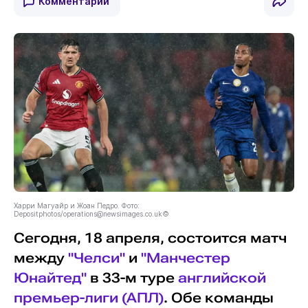
Комментарии
Харри Магуайр и Жоан Педро. Фото:
Depositphotos/
operations@newsimages.co.uk
©
Сегодня, 18 апреля, состоится матч
между
"Челси"
и
"Манчестер
Юнайтед"
в 33-м туре
английской
премьер-лиги (АПЛ)
. Обе команды