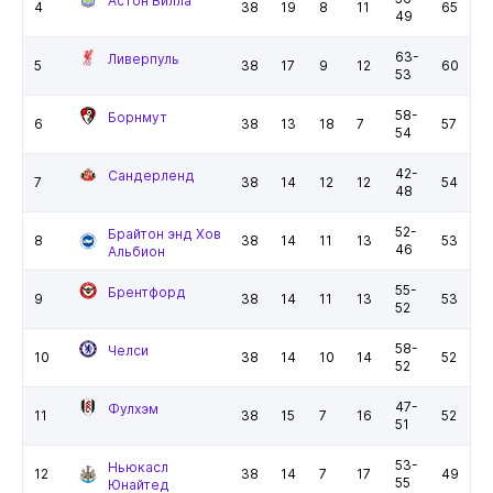
Астон Вилла
4
38
19
8
11
65
49
63-
Ливерпуль
5
38
17
9
12
60
53
58-
Борнмут
6
38
13
18
7
57
54
42-
Сандерленд
7
38
14
12
12
54
48
52-
Брайтон энд Хов
8
38
14
11
13
53
46
Альбион
55-
Брентфорд
9
38
14
11
13
53
52
58-
Челси
10
38
14
10
14
52
52
47-
Фулхэм
11
38
15
7
16
52
51
53-
Ньюкасл
12
38
14
7
17
49
55
Юнайтед