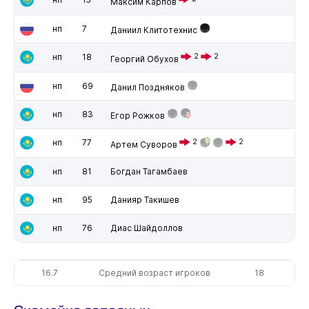
Максим Карпов
нп
7
Даниил Клитотехнис
нп
18
2
2
Георгий Обухов
нп
69
Данил Поздняков
нп
83
Егор Рожков
нп
77
2
2
Артем Суворов
нп
81
Богдан Тагамбаев
нп
95
Данияр Такишев
нп
76
Диас Шайдоллов
16.7
Средний возраст игроков
18