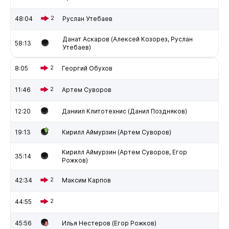
48:04
2
Руслан Утебаев
Данат Аскаров (Алексей Козорез, Руслан
58:13
Утебаев)
8:05
2
Георгий Обухов
11:46
2
Артем Суворов
12:20
Даниил Клитотехнис (Данил Поздняков)
19:13
Кирилл Аймурзин (Артем Суворов)
Кирилл Аймурзин (Артем Суворов, Егор
35:14
Рожков)
42:34
2
Максим Карпов
44:55
2
45:56
Илья Нестеров (Егор Рожков)