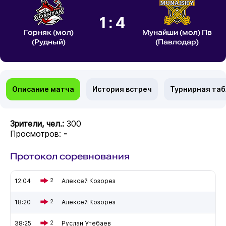
1:4
Горняк (мол)
Мунайши (мол) Пв
(Рудный)
(Павлодар)
Описание матча
История встреч
Турнирная та
Зрители, чел.:
300
Просмотров:
-
Протокол соревнования
12:04
2
Алексей Козорез
18:20
2
Алексей Козорез
38:25
2
Руслан Утебаев