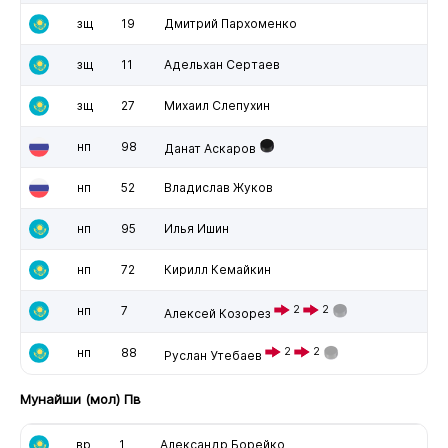
зщ
19
Дмитрий Пархоменко
зщ
11
Адельхан Сертаев
зщ
27
Михаил Слепухин
нп
98
Данат Аскаров
нп
52
Владислав Жуков
нп
95
Илья Ишин
нп
72
Кирилл Кемайкин
нп
7
2
2
Алексей Козорез
нп
88
2
2
Руслан Утебаев
Мунайши (мол) Пв
вр
1
Александр Борейко