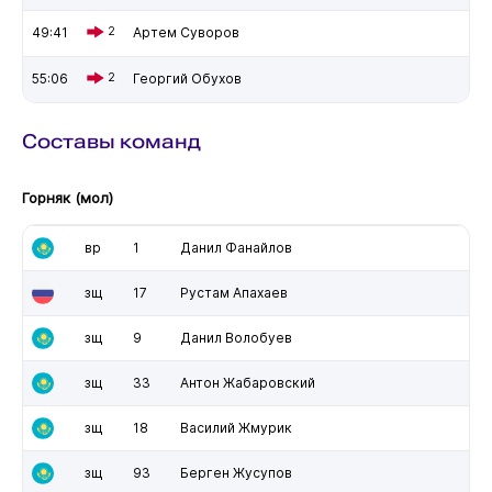
49:41
2
Артем Суворов
55:06
2
Георгий Обухов
Составы команд
Горняк (мол)
вр
1
Данил Фанайлов
зщ
17
Рустам Апахаев
зщ
9
Данил Волобуев
зщ
33
Антон Жабаровский
зщ
18
Василий Жмурик
зщ
93
Берген Жусупов