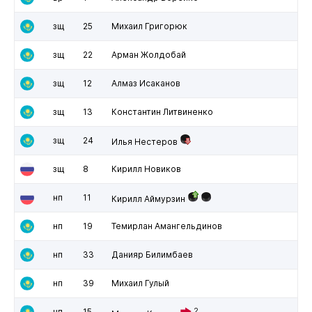
зщ
25
Михаил Григорюк
зщ
22
Арман Жолдобай
зщ
12
Алмаз Исаканов
зщ
13
Константин Литвиненко
зщ
24
Илья Нестеров
зщ
8
Кирилл Новиков
нп
11
Кирилл Аймурзин
нп
19
Темирлан Амангельдинов
нп
33
Данияр Билимбаев
нп
39
Михаил Гулый
нп
15
2