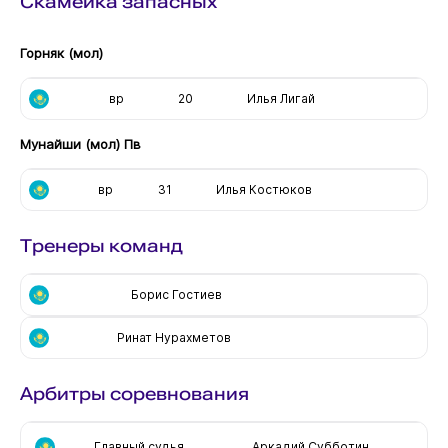
Скамейка запасных
Горняк (мол)
вр
20
Илья Лигай
Мунайши (мол) Пв
вр
31
Илья Костюков
Тренеры команд
Борис Гостиев
Ринат Нурахметов
Арбитры соревнования
Главный судья
Аркадий Субботин