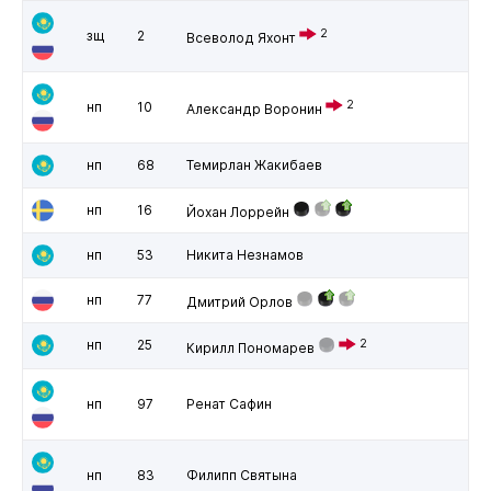
2
зщ
2
Всеволод Яхонт
2
нп
10
Александр Воронин
нп
68
Темирлан Жакибаев
нп
16
Йохан Лоррейн
нп
53
Никита Незнамов
нп
77
Дмитрий Орлов
нп
25
2
Кирилл Пономарев
нп
97
Ренат Сафин
нп
83
Филипп Святына