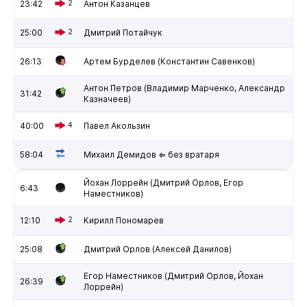
23:42
2
Антон Казанцев
25:00
2
Дмитрий Потайчук
26:13
Артем Бурделев (Константин Савенков)
Антон Петров (Владимир Марченко, Александр
31:42
Казначеев)
40:00
4
Павел Акользин
58:04
Михаил Демидов ⇐ без вратаря
Йохан Лоррейн (Дмитрий Орлов, Егор
6:43
Наместников)
12:10
2
Кирилл Пономарев
25:08
Дмитрий Орлов (Алексей Данилов)
Егор Наместников (Дмитрий Орлов, Йохан
26:39
Лоррейн)