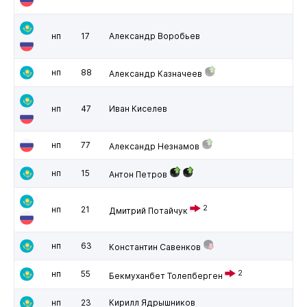
нп
17
Александр Воробьев
нп
88
Александр Казначеев
нп
47
Иван Киселев
нп
77
Александр Незнамов
нп
15
Антон Петров
2
нп
21
Дмитрий Потайчук
нп
63
Константин Савенков
нп
55
2
Бекмуханбет Толепберген
нп
23
Кирилл Ядрышников