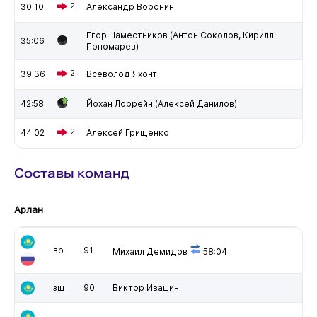
30:10
2
Александр Воронин
Егор Наместников (Антон Соколов, Кирилл
35:06
Пономарев)
39:36
2
Всеволод Яхонт
42:58
Йохан Лоррейн (Алексей Данилов)
44:02
2
Алексей Грищенко
Составы команд
Арлан
вр
91
Михаил Демидов
58:04
зщ
90
Виктор Ивашин