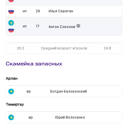
нп
29
Илья Серегин
нп
17
Антон Соколов
26.3
Средний возраст игроков
24.8
Скамейка запасных
Арлан
вр
Богдан Белоконский
Темиртау
вр
Юрий Волосенко