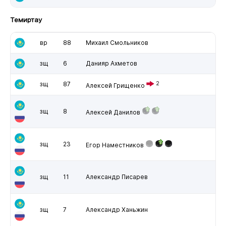
Темиртау
вр
88
Михаил Смольников
зщ
6
Данияр Ахметов
зщ
87
2
Алексей Грищенко
зщ
8
Алексей Данилов
зщ
23
Егор Наместников
зщ
11
Александр Писарев
зщ
7
Александр Ханьжин