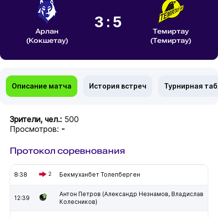
3:5
Арлан
Темиртау
(Кокшетау)
(Темиртау)
Описание матча
История встреч
Турнирная та
Зрители, чел.:
500
Просмотров:
-
Протокол соревнования
8:38
2
Бекмуханбет Толепберген
Антон Петров (Александр Незнамов, Владислав
12:39
Колесников)