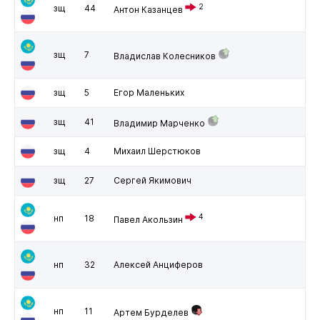
2
зщ
44
Антон Казанцев
зщ
7
Владислав Колесников
зщ
5
Егор Маленьких
зщ
41
Владимир Марченко
зщ
4
Михаил Шерстюков
зщ
27
Сергей Якимович
4
нп
18
Павел Акользин
нп
32
Алексей Анциферов
нп
11
Артем Бурделев