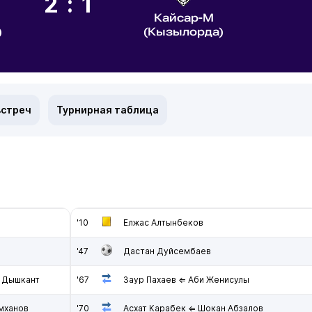
2:1
Кайсар-М
)
(Кызылорда)
встреч
Турнирная таблица
'10
Елжас Алтынбеков
'47
Дастан Дуйсембаев
й Дышкант
'67
Заур Пахаев ⇐ Аби Женисулы
мханов
'70
Асхат Карабек ⇐ Шокан Абзалов