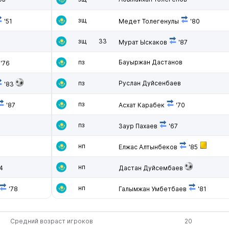
зщ
'51
Медет Толегенулы
'80
в
зщ
33
Мурат Ыскаков
'87
пз
Бауыржан Дастанов
'76
пз
Руслан Дуйсенбаев
'83
пз
'87
Асхат Карабек
'70
пз
Заур Пахаев
'67
нп
Елжас Алтынбеков
'85
нп
4
Дастан Дуйсембаев
нп
'78
Галымжан Умбетбаев
'81
Средний возраст игроков
20