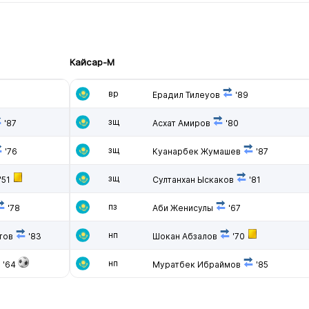
Кайсар-М
вр
Ерадил Тилеуов
'89
зщ
'87
Асхат Амиров
'80
зщ
'76
Куанарбек Жумашев
'87
зщ
'51
Султанхан Ыскаков
'81
пз
'78
Аби Женисулы
'67
нп
тов
'83
Шокан Абзалов
'70
нп
'64
Муратбек Ибраймов
'85