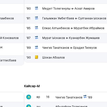
'80
Медет Толегенулы ⇐ Асхат Амиров
аламбеков
'81
Галымжан Умбетбаев ⇐ Султанхан Ыскаков
'85
Елжас Алтынбеков ⇐ Муратбек Ибраймов
й Коновалов
'87
Мурат Ыскаков ⇐ Куанарбек Жумашев
ык
'89
Чингиз Танатканов ⇐ Ерадил Тилеуов
'90
Шокан Абзалов
Жетписбаев
Кайсар-М
вр
16
Чингиз Танатканов
'89
ов
зщ
Абылайхан Толегенов