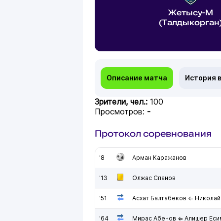
Жетысу-М
(Талдыкорган
Описание матча
История 
Зрители, чел.:
100
Просмотров:
-
Протокол соревнования
'8
Арман Каражанов
'13
Олжас Спанов
'51
Асхат Балтабеков ⇐ Никола
'64
Мирас Абенов ⇐ Алишер Еси