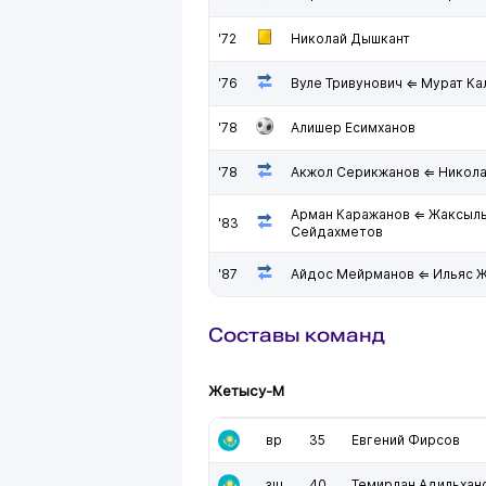
'72
Николай Дышкант
'76
Вуле Тривунович ⇐ Мурат К
'78
Алишер Есимханов
'78
Акжол Серикжанов ⇐ Никола
Арман Каражанов ⇐ Жаксыл
'83
Сейдахметов
'87
Айдос Мейрманов ⇐ Ильяс 
Составы команд
Жетысу-М
вр
35
Евгений Фирсов
зщ
40
Темирлан Адильхан