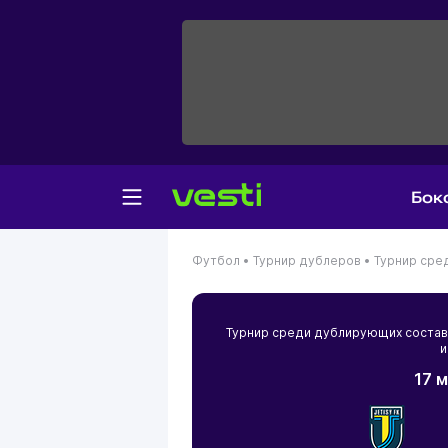
Бок
Футбол •
Турнир дублеров •
Турнир сре
Турнир среди дублирующих соста
и
17 