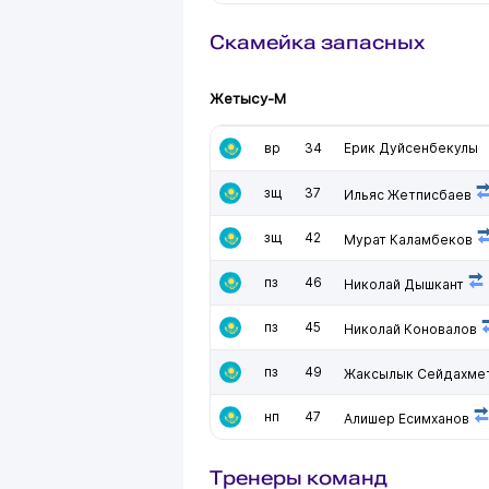
Скамейка запасных
Жетысу-М
вр
34
Ерик Дуйсенбекулы
зщ
37
Ильяс Жетписбаев
зщ
42
Мурат Каламбеков
пз
46
Николай Дышкант
пз
45
Николай Коновалов
пз
49
Жаксылык Сейдахме
нп
47
Алишер Есимханов
Тренеры команд