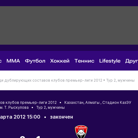
с
MMA
Футбол
Хоккей
Теннис
Lifestyle
Дру
ди дублирующих составов клубов премьер-лиги 2012 •
Тур 2, мужчины
вов клубов премьер-лиги 2012 •
Казахстан
,
Алматы
, Стадион КазЭУ
м. Т. Рыскулова • Тур 2, мужчины
марта 2012 15:00
•
закончен