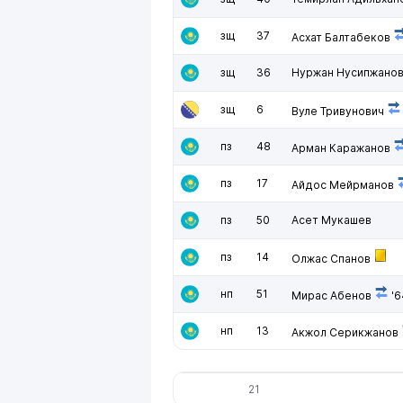
зщ
37
Асхат Балтабеков
зщ
36
Нуржан Нусипжано
зщ
6
Вуле Тривунович
пз
48
Арман Каражанов
пз
17
Айдос Мейрманов
пз
50
Асет Мукашев
пз
14
Олжас Спанов
нп
51
Мирас Абенов
'6
нп
13
Акжол Серикжанов
21