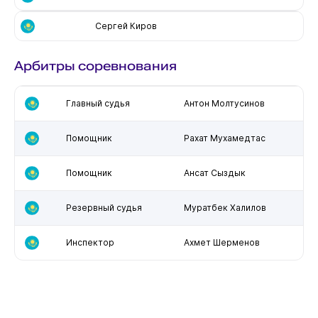
Сергей Киров
Арбитры соревнования
Главный судья
Антон Молтусинов
Помощник
Рахат Мухамедтас
Помощник
Ансат Сыздык
Резервный судья
Муратбек Халилов
Инспектор
Ахмет Шерменов