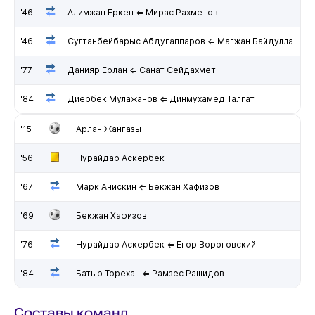
'46
Алимжан Еркен ⇐ Мирас Рахметов
'46
Султанбейбарыс Абдугаппаров ⇐ Магжан Байдулла
'77
Данияр Ерлан ⇐ Санат Сейдахмет
'84
Диербек Мулажанов ⇐ Динмухамед Талгат
'15
Арлан Жангазы
'56
Нурайдар Аскербек
'67
Марк Анискин ⇐ Бекжан Хафизов
'69
Бекжан Хафизов
'76
Нурайдар Аскербек ⇐ Егор Вороговский
'84
Батыр Торехан ⇐ Рамзес Рашидов
Составы команд