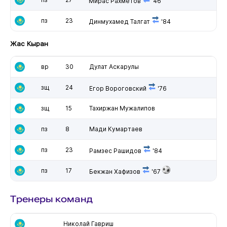
Мирас Рахметов
'46
пз
23
Динмухамед Талгат
'84
Жас Кыран
вр
30
Дулат Аскарулы
зщ
24
Егор Вороговский
'76
зщ
15
Тахиржан Мужалипов
пз
8
Мади Кумартаев
пз
23
Рамзес Рашидов
'84
пз
17
Бекжан Хафизов
'67
Тренеры команд
Николай Гавриш