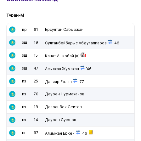
Туран-М
вр
61
Ерсултан Сабыржан
зщ
19
Султанбейбарыс Абдугаппаров
'46
зщ
15
Канат Аширбай
(к)
зщ
47
Асылхан Жумахан
'46
пз
25
Данияр Ерлан
'77
пз
70
Даурен Нурмаханов
пз
18
Давранбек Сеитов
пз
14
Даурен Суюнов
нп
97
Алимжан Еркен
'46