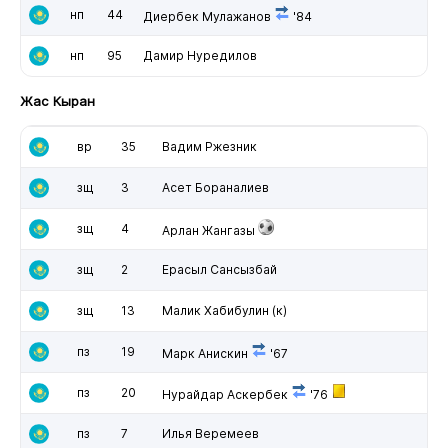
нп
44
Диербек Мулажанов
'84
нп
95
Дамир Нуредилов
Жас Кыран
вр
35
Вадим Ржезник
зщ
3
Асет Бораналиев
зщ
4
Арлан Жангазы
зщ
2
Ерасыл Сансызбай
зщ
13
Малик Хабибулин
(к)
пз
19
Марк Анискин
'67
пз
20
Нурайдар Аскербек
'76
пз
7
Илья Веремеев