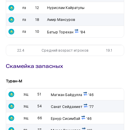
пз
12
Нурислам Кайратулы
пз
18
Амир Мансуров
пз
10
Батыр Торехан
'84
22.4
Средний возраст игроков
19.1
Скамейка запасных
Туран-М
зщ
51
Магжан Байдулла
'46
зщ
54
Санат Сейдахмет
'77
зщ
66
Ернур Сисимбай
'46
пз
27