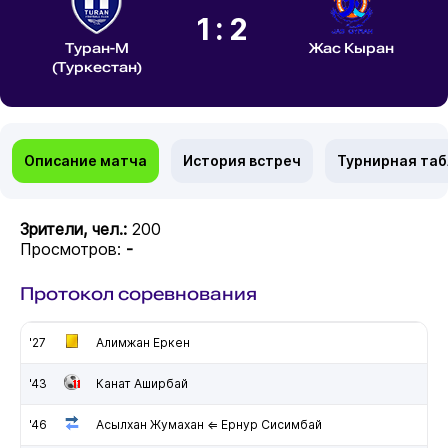
1:2
Туран-М
Жас Кыран
(Туркестан)
Описание матча
История встреч
Турнирная та
Зрители, чел.:
200
Просмотров:
-
Протокол соревнования
'27
Алимжан Еркен
'43
Канат Аширбай
'46
Асылхан Жумахан ⇐ Ернур Сисимбай