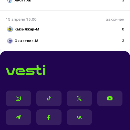
Ансат Ак
3
15 апреля 15:00
закончен
Кызылжар-М
0
Окжетпес-М
3