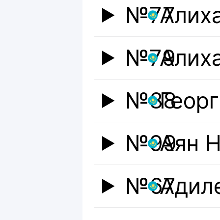
№77
Алих
№79
Алих
№88
Геор
№99
Аян 
№67
Адил