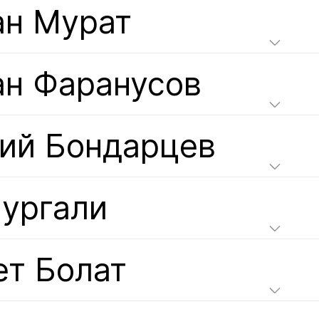
ан Мурат
ан Фаранусов
гий Бондарцев
Нургали
ет Болат