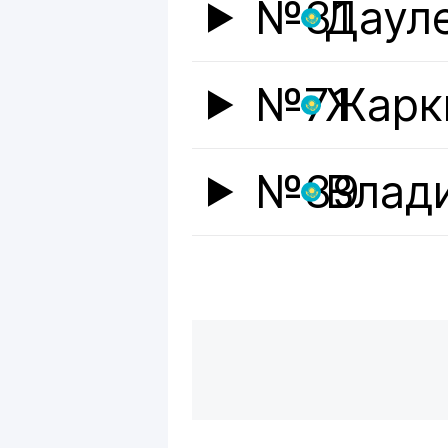
№31
Даул
№71
Жарк
№89
Влад