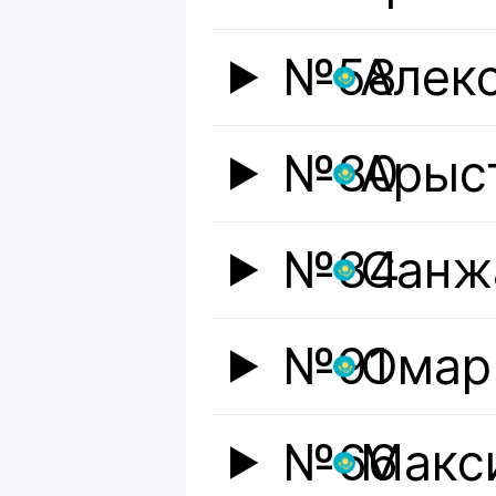
№58
Алек
№80
Арыс
№34
Санж
№91
Омар
№66
Макс