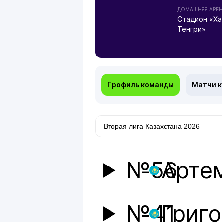
ДОМАШНЯЯ АРЕ
Стадион «Ха
Тенгри»
Профиль команды
Матчи 
№56
Арте
№41
Григ