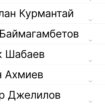
лан Курмантай
 Баймагамбетов
к Шабаев
н Ахмиев
р Джелилов