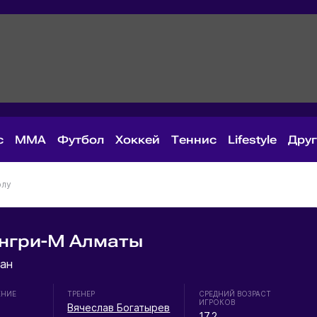
с
MMA
Футбол
Хоккей
Теннис
Lifestyle
Дру
олу
енгри-М Алматы
ан
ЕНИЕ
ТРЕНЕР
СРЕДНИЙ ВОЗРАСТ
ИГРОКОВ
Вячеслав Богатырев
17.2