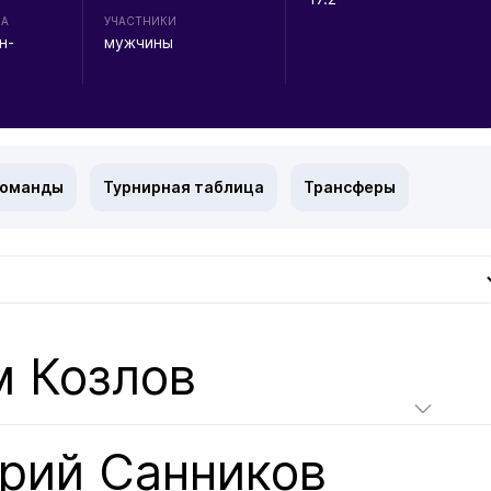
НА
УЧАСТНИКИ
н-
мужчины
команды
Турнирная таблица
Трансферы
м Козлов
орий Санников