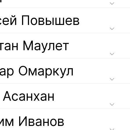
сей Повышев
тан Маулет
ар Омаркул
 Асанхан
им Иванов