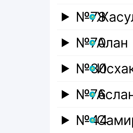
№73
Жасу
№70
Алан
№30
Исха
№76
Асла
№44
Сами