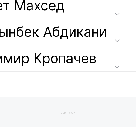
ет Махсед
ынбек Абдикани
имир Кропачев
РЕКЛАМА