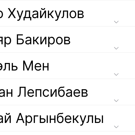
ф Худайкулов
яр Бакиров
эль Мен
ан Лепсибаев
ай Аргынбекулы