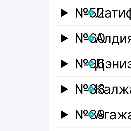
№52
Лати
№60
Алди
№96
Дэни
№33
Калж
№39
Агаж