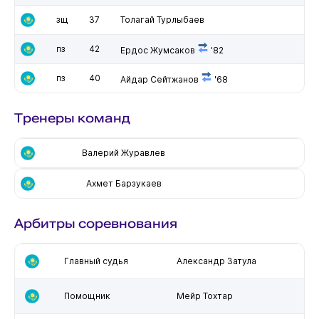
зщ
37
Толагай Турлыбаев
пз
42
Ердос Жумсаков
'82
пз
40
Айдар Сейтжанов
'68
Тренеры команд
Валерий Журавлев
Ахмет Барзукаев
Арбитры соревнования
Главный судья
Александр Затула
Помощник
Мейр Тохтар