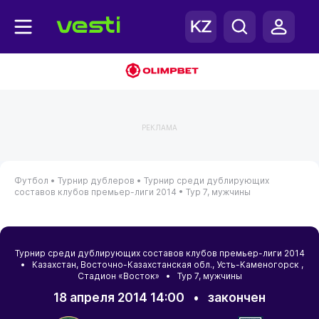
РЕКЛАМА
Футбол •
Турнир дублеров •
Турнир среди дублирующих
составов клубов премьер-лиги 2014 •
Тур 7, мужчины
Турнир среди дублирующих составов клубов премьер-лиги 2014
•
Казахстан
,
Восточно-Казахстанская обл.
,
Усть-Каменогорск
,
Стадион «Восток» • Тур 7, мужчины
18 апреля 2014 14:00
•
закончен