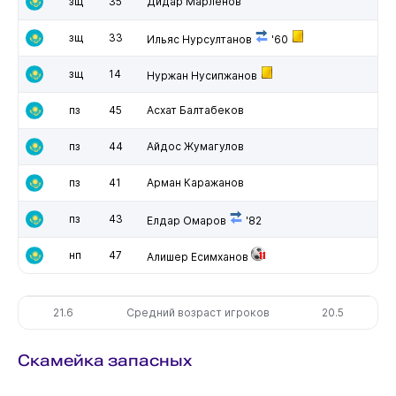
зщ
35
Дидар Марленов
зщ
33
Ильяс Нурсултанов
'60
зщ
14
Нуржан Нусипжанов
пз
45
Асхат Балтабеков
пз
44
Айдос Жумагулов
пз
41
Арман Каражанов
пз
43
Елдар Омаров
'82
нп
47
Алишер Есимханов
21.6
Средний возраст игроков
20.5
Скамейка запасных