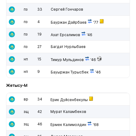
пз
33
Сергей Гончаров
пз
4
Бауржан Дайрбаев
'77
пз
19
Азат Ерсалимов
'46
пз
27
Багдат Нурлыбаев
нп
15
Тимур Мульдинов
'46
нп
9
Бауыржан Турысбек
'46
Жетысу-М
вр
34
Ерик Дуйсенбекулы
зщ
42
Мурат Каламбеков
зщ
46
Ермек Калимолдин
'68