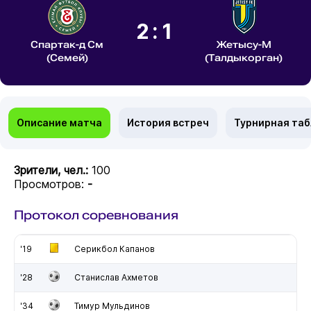
2:1
Спартак-д См
Жетысу-М
(Семей)
(Талдыкорган)
Описание матча
История встреч
Турнирная та
Зрители, чел.:
100
Просмотров:
-
Протокол соревнования
'19
Серикбол Капанов
'28
Станислав Ахметов
'34
Тимур Мульдинов