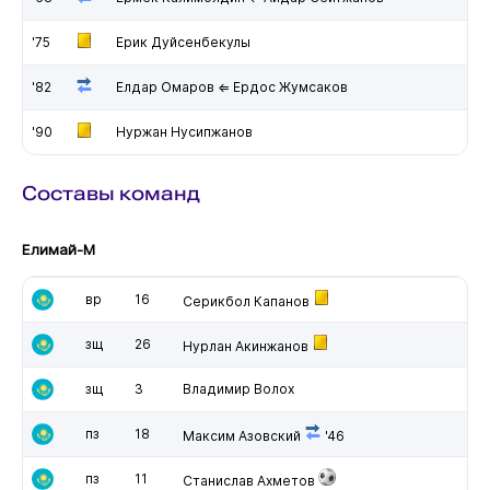
'75
Ерик Дуйсенбекулы
'82
Елдар Омаров ⇐ Ердос Жумсаков
'90
Нуржан Нусипжанов
Составы команд
Елимай-М
вр
16
Серикбол Капанов
зщ
26
Нурлан Акинжанов
зщ
3
Владимир Волох
пз
18
Максим Азовский
'46
пз
11
Станислав Ахметов