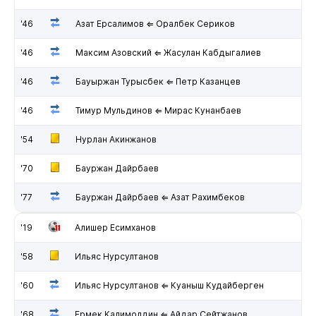
'46
Азат Ерсалимов ⇐ Оралбек Сериков
'46
Максим Азовский ⇐ Жасулан Кабдыгалиев
'46
Бауыржан Турысбек ⇐ Петр Казанцев
'46
Тимур Мульдинов ⇐ Мирас Кунанбаев
'54
Нурлан Акинжанов
'70
Бауржан Дайрбаев
'77
Бауржан Дайрбаев ⇐ Азат Рахимбеков
'19
Алишер Есимханов
'58
Ильяс Нурсултанов
'60
Ильяс Нурсултанов ⇐ Куаныш Кудайберген
'68
Ермек Калимолдин ⇐ Айдар Сейтжанов