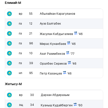
Елимай-М
вр
55
Абылайхан Карагуланов
пз
12
Ауэз Балтабек
пз
21
Жасулан Кабдыгалиев
'46
пз
96
Мирас Кунанбаев
'46
пз
10
Азат Рахимбеков
'77
пз
39
Оралбек Сериков
'46
нп
95
Петр Казанцев
'46
Жетысу-М
вр
30
Дархан Абдирахым
зщ
34
Куаныш Кудайберген
'60