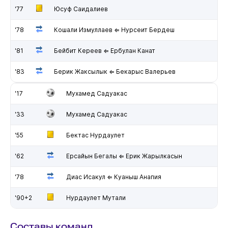
'77
Юсуф Саидалиев
'78
Кошали Измуллаев ⇐ Нурсеит Бердеш
'81
Бейбит Кереев ⇐ Ербулан Канат
'83
Берик Жаксылык ⇐ Бекарыс Валерьев
'17
Мухамед Садуакас
'33
Мухамед Садуакас
'55
Бектас Нурдаулет
'62
Ерсайын Бегалы ⇐ Ерик Жарылкасын
'78
Диас Исакул ⇐ Куаныш Анапия
'90+2
Нурдаулет Мутали
Составы команд