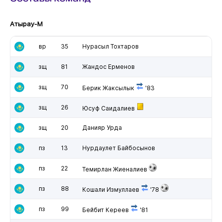
Атырау-М
вр
35
Нурасыл Тохтаров
зщ
81
Жандос Ерменов
зщ
70
Берик Жаксылык
'83
зщ
26
Юсуф Саидалиев
зщ
20
Данияр Урда
пз
13
Нурдаулет Байбосынов
пз
22
Темирлан Жиеналиев
пз
88
Кошали Измуллаев
'78
пз
99
Бейбит Кереев
'81