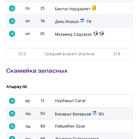
пз
25
Бектас Нурдаулет
нп
18
Диас Исакул
'78
нп
55
Мухамед Садуакас
20.5
Средний возраст игроков
21.8
Скамейка запасных
Атырау-М
вр
12
Нурбакыт Сагат
зщ
92
Бекарыс Валерьев
'83
зщ
89
Райымбек Орак
зщ
86
Дауржан Султангалиев