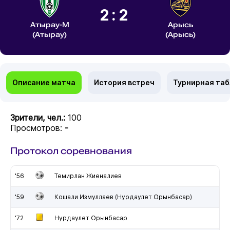
2:2
Атырау-М
Арысь
(Атырау)
(Арысь)
Описание матча
История встреч
Турнирная та
Зрители, чел.:
100
Просмотров:
-
Протокол соревнования
'56
Темирлан Жиеналиев
'59
Кошали Измуллаев (Нурдаулет Орынбасар)
'72
Нурдаулет Орынбасар