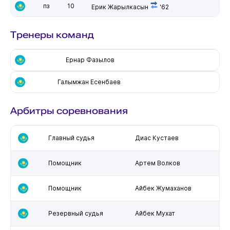
пз
10
Ерик Жарылкасын
'62
Тренеры команд
Ернар Фазылов
Галымжан Есенбаев
Арбитры соревнования
Главный судья
Диас Кустаев
Помощник
Артем Волков
Помощник
Айбек Жумаханов
Резервный судья
Айбек Мухат