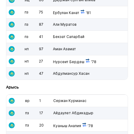
пз
75
Ербулан Канат
'81
пз
87
Али Муратов
пз
41
Бекзат Сапарбай
нп
97
Аман Азамат
нп
27
Нурсеит Бердеш
'78
нп
47
Абдулмансур Хасан
Арысь
вр
1
Сержан Курманас
пз
17
Айдаулет Абдикадыр
пз
20
Куаныш Анапия
'78