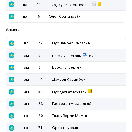
пз
44
Нурдаулет Орынбасар
пз
15
Олег Солтанов
(к)
Арысь
вр
77
Нурмамбет Онласын
зщ
5
Ерсайын Бегалы
'62
зщ
3
Ербол Епберген
зщ
14
Даурен Касымбек
зщ
52
Нурдаулет Мутали
зщ
33
Гафуржан Назаров
(к)
пз
30
Тилеуберди Момын
пз
71
Оркен Нурали