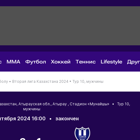
с
MMA
Футбол
Хоккей
Теннис
Lifestyle
Дру
болу •
Вторая лига Казахстана 2024 •
Тур 10, мужчины
азахстан
,
Атырауская обл.
,
Атырау
, Стадион «Мунайшы» • Тур 10,
мужчины
нтября 2024 16:00
•
закончен