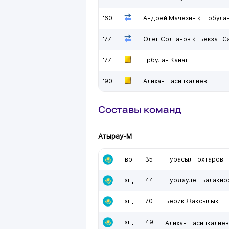
'60
Андрей Мачехин ⇐ Ербулан
'77
Олег Солтанов ⇐ Бекзат С
'77
Ербулан Канат
'90
Алихан Насипкалиев
Составы команд
Атырау-М
вр
35
Нурасыл Тохтаров
зщ
44
Нурдаулет Балакир
зщ
70
Берик Жаксылык
зщ
49
Алихан Насипкалиев