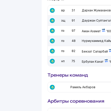
вр
31
Дархан Жумаханов
зщ
91
Дауржан Султанга
пз
97
Аман Азамат
'60
пз
48
Нурмухаммед Кай
пз
82
Бекзат Сапарбай
нп
75
Ербулан Канат
'
Тренеры команд
Рамиль Акбаров
Арбитры соревнования