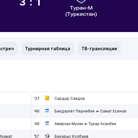
3:1
Туран-М
(Туркестан)
встреч
Турнирная таблица
ТВ-трансляции
'37
Сардар Саидов
'46
Бакдаулет Пернебек ⇐ Самат Есенов
'46
Амирхан Мухан ⇐ Турар Асанбек
Азамат
'57
Бекарыс Колбаев