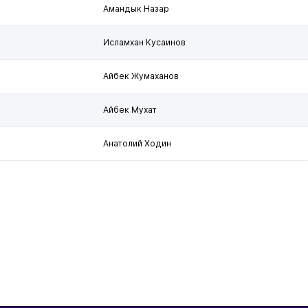
Амандык Назар
Исламхан Кусаинов
Айбек Жумаханов
Айбек Мухат
Анатолий Ходин