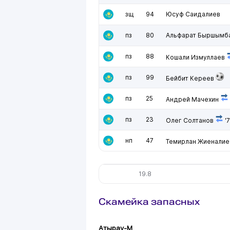
зщ
94
Юсуф Саидалиев
пз
80
Альфарат Быршымб
пз
88
Кошали Измуллаев
пз
99
Бейбит Кереев
пз
25
Андрей Мачехин
пз
23
Олег Солтанов
'
нп
47
Темирлан Жиеналие
19.8
Скамейка запасных
Атырау-М