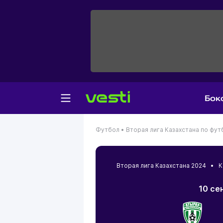
Бок
Футбол •
Вторая лига Казахстана по фут
Вторая лига Казахстана 2024 •
К
10 се