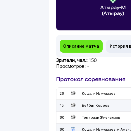
Атырау-М
(Атырау)
Описание матча
История 
Зрители, чел.:
150
Просмотров:
-
Протокол соревнования
'26
Кошали Измуллаев
'45
Бейбит Кереев
'60
Темирлан Жиеналиев
'60
Кошали Измуллаев ⇐ Аман 