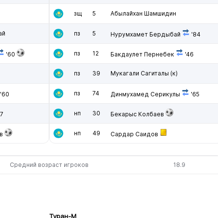
зщ
5
Абылайхан Шамшидин
ай
пз
5
Нурумхамет Бердыбай
'84
пз
12
'60
Бакдаулет Пернебек
'46
пз
39
Мукагали Сагиталы
(к)
пз
74
'60
Динмухамед Серикулы
'65
нп
30
77
Бекарыс Колбаев
нп
49
в
Сардар Саидов
Средний возраст игроков
18.9
Туран-М