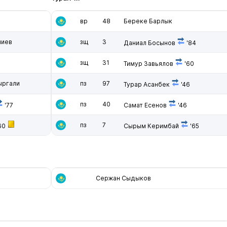
вр
48
Береке Барлык
лиев
зщ
3
Даниал Босынов
'84
зщ
31
Тимур Завьялов
'60
ыргали
пз
97
Турар Асанбек
'46
пз
40
'77
Самат Есенов
'46
пз
7
60
Сырым Керимбай
'65
Сержан Сыдыков