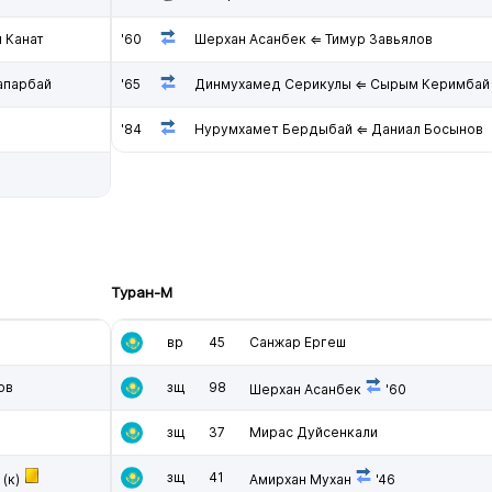
 Канат
'60
Шерхан Асанбек ⇐ Тимур Завьялов
апарбай
'65
Динмухамед Серикулы ⇐ Сырым Керимбай
'84
Нурумхамет Бердыбай ⇐ Даниал Босынов
Туран-М
вр
45
Санжар Ергеш
ов
зщ
98
Шерхан Асанбек
'60
зщ
37
Мирас Дуйсенкали
зщ
41
(к)
Амирхан Мухан
'46