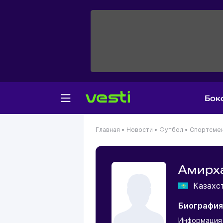
Бок
Главная
•
Новости
•
Футбол
•
Спортсме
Амирх
Казахс
Биография
Информация