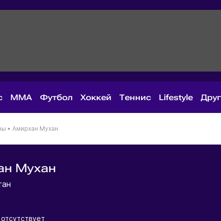
с
MMA
Футбол
Хоккей
Теннис
Lifestyle
Дру
ны
•
Амирхан Мухан
ан Мухан
тан
 отсутствует