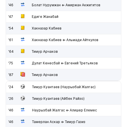
'46
Болат Нурумжан ⇐ Амиржан Акжигитов
'47
Едиге Жанабай
'54
Хакназар Кабиев
'61
Хакназар Кабиев ⇐ Альмади Айткулов
'64
Тимур Арчаков
'75
Дулат Кенесбай ⇐ Евгений Третьяков
'87
Тимур Арчаков
'24
Тимур Куантаев (Наурызбай Жалгас)
'26
Тимур Куантаев (Айбек Райзо)
'46
Наурызбай Жалгас ⇐ Алишер Елемес
'46
Тамерлан Аскар ⇐ Тимур Газиз