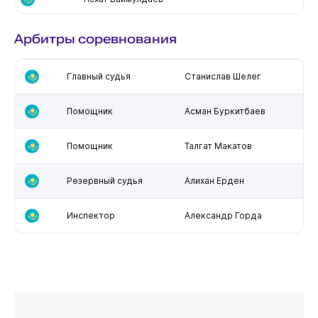
Арбитры соревнования
Главный судья
Станислав Шелег
Помощник
Асман Буркитбаев
Помощник
Талгат Макатов
Резервный судья
Алихан Ерден
Инспектор
Александр Горда