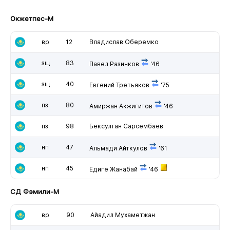
Окжетпес-М
вр
12
Владислав Оберемко
зщ
83
Павел Разинков
'46
зщ
40
Евгений Третьяков
'75
пз
80
Амиржан Акжигитов
'46
пз
98
Бексултан Сарсембаев
нп
47
Альмади Айткулов
'61
нп
45
Едиге Жанабай
'46
СД Фэмили-М
вр
90
Айадил Мухаметжан