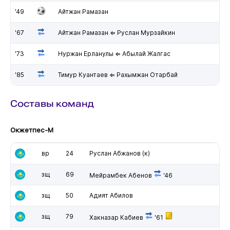
'49
Айтжан Рамазан
'67
Айтжан Рамазан ⇐ Руслан Мурзайкин
'73
Нуржан Ерланулы ⇐ Абылай Жалгас
'85
Тимур Куантаев ⇐ Рахымжан Отарбай
Составы команд
Окжетпес-М
вр
24
Руслан Абжанов
(к)
зщ
69
Мейрамбек Абенов
'46
зщ
50
Адият Абилов
зщ
79
Хакназар Кабиев
'61