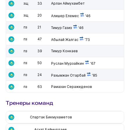
зщ
33
Арлан Аймухамбет
зщ
20
Алишер Елемес
'46
пз
21
Тимур Газиз
'46
пз
47
Абылай Жалгас
'73
пз
39
Тимур Конкаев
пз
50
Руслан Мурзайкин
'67
пз
24
Рахымжан Отарбай
'85
пз
63
Рамазан Серажиденов
Тренеры команд
Спартак Бикмухаметов
Асхат Баймулдаев