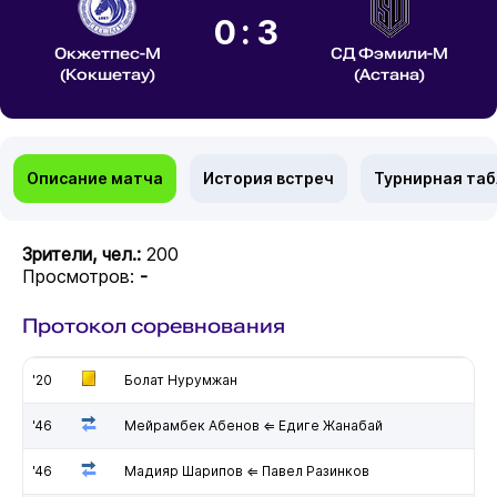
0:3
Окжетпес-М
СД Фэмили-М
(Кокшетау)
(Астана)
Описание матча
История встреч
Турнирная та
Зрители, чел.:
200
Просмотров:
-
Протокол соревнования
'20
Болат Нурумжан
'46
Мейрамбек Абенов ⇐ Едиге Жанабай
'46
Мадияр Шарипов ⇐ Павел Разинков