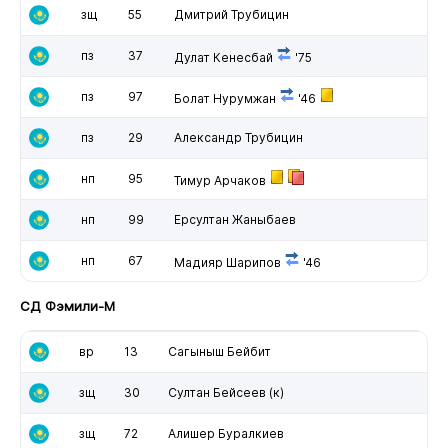
зщ
55
Дмитрий Трубицин
пз
37
Дулат Кенесбай
'75
пз
97
Болат Нурумжан
'46
пз
29
Александр Трубицин
нп
95
Тимур Арчаков
нп
99
Ерсултан Жаныбаев
нп
67
Мадияр Шарипов
'46
СД Фэмили-М
вр
13
Сагыныш Бейбит
зщ
30
Султан Бейсеев
(к)
зщ
72
Алишер Буралкиев