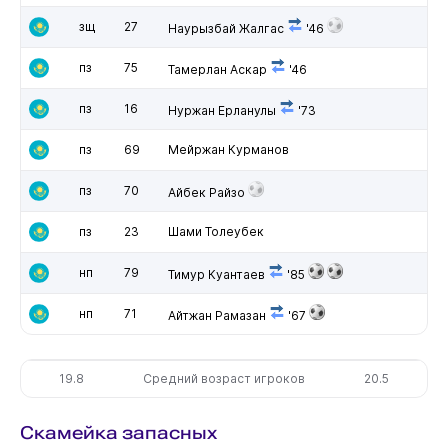
зщ
27
Наурызбай Жалгас
'46
пз
75
Тамерлан Аскар
'46
пз
16
Нуржан Ерланулы
'73
пз
69
Мейржан Курманов
пз
70
Айбек Райзо
пз
23
Шами Толеубек
нп
79
Тимур Куантаев
'85
нп
71
Айтжан Рамазан
'67
19.8
Средний возраст игроков
20.5
Скамейка запасных