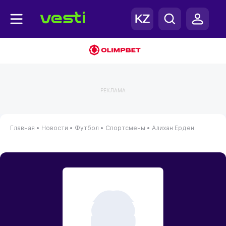
РЕКЛАМА
Главная
•
Новости
•
Футбол
•
Спортсмены
•
Алихан Ерден