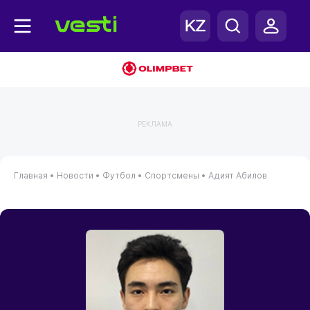
РЕКЛАМА
Главная
•
Новости
•
Футбол
•
Спортсмены
•
Адият Абилов