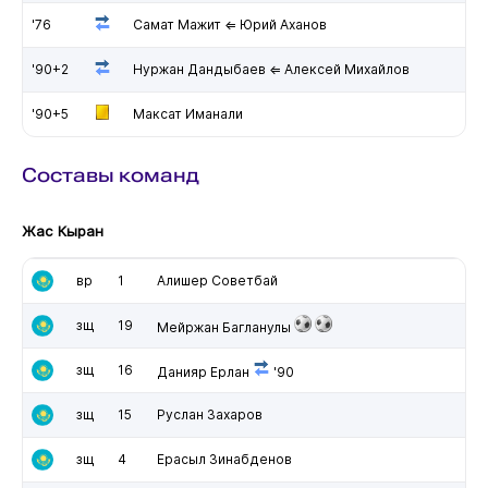
'76
Самат Мажит ⇐ Юрий Аханов
'90+2
Нуржан Дандыбаев ⇐ Алексей Михайлов
'90+5
Максат Иманали
Составы команд
Жас Кыран
вр
1
Алишер Советбай
зщ
19
Мейржан Багланулы
зщ
16
Данияр Ерлан
'90
зщ
15
Руслан Захаров
зщ
4
Ерасыл Зинабденов