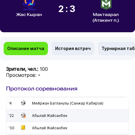
2:3
Жас Кыран
Мактаарал
(Атакент п.)
Описание матча
История встреч
Турнирная та
Зрители, чел.:
100
Просмотров:
-
Протокол соревнования
'4
Мейржан Багланулы (Санжар Кабиров)
'22
Абылай Жайсанбек
'30
Абылай Жайсанбек