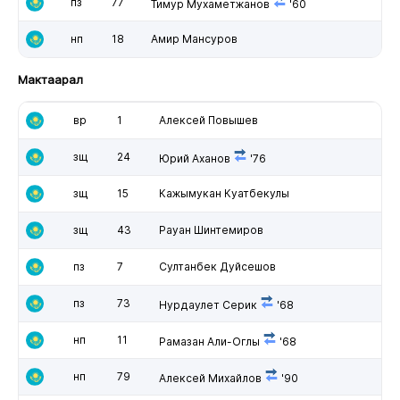
пз
77
Тимур Мухаметжанов
'60
нп
18
Амир Мансуров
Мактаарал
вр
1
Алексей Повышев
зщ
24
Юрий Аханов
'76
зщ
15
Кажымукан Куатбекулы
зщ
43
Рауан Шинтемиров
пз
7
Султанбек Дуйсешов
пз
73
Нурдаулет Серик
'68
нп
11
Рамазан Али-Оглы
'68
нп
79
Алексей Михайлов
'90