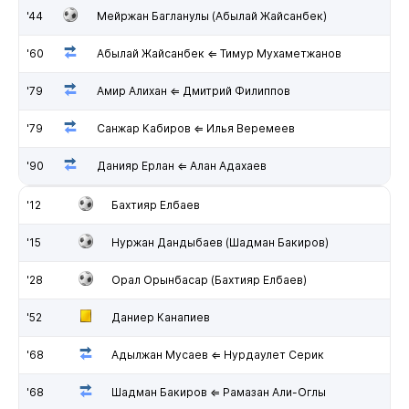
'44
Мейржан Багланулы (Абылай Жайсанбек)
'60
Абылай Жайсанбек ⇐ Тимур Мухаметжанов
'79
Амир Алихан ⇐ Дмитрий Филиппов
'79
Санжар Кабиров ⇐ Илья Веремеев
'90
Данияр Ерлан ⇐ Алан Адахаев
'12
Бахтияр Елбаев
'15
Нуржан Дандыбаев (Шадман Бакиров)
'28
Орал Орынбасар (Бахтияр Елбаев)
'52
Даниер Канапиев
'68
Адылжан Мусаев ⇐ Нурдаулет Серик
'68
Шадман Бакиров ⇐ Рамазан Али-Оглы