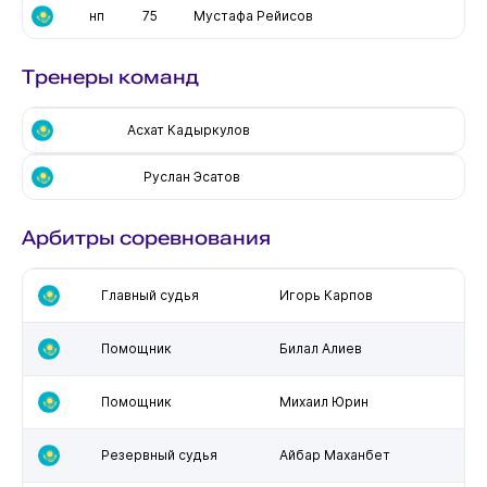
нп
75
Мустафа Рейисов
Тренеры команд
Асхат Кадыркулов
Руслан Эсатов
Арбитры соревнования
Главный судья
Игорь Карпов
Помощник
Билал Алиев
Помощник
Михаил Юрин
Резервный судья
Айбар Маханбет