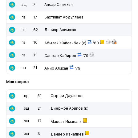
зщ
7
Ансар Слямхан
пз
17
Бахтишат Абдуллаев
пз
62
Данияр Алимжан
пз
10
Абылай Жайсанбек
(к)
'60
пз
11
Санжар Кабиров
'79
нп
21
Амир Алихан
'79
Мактаарал
вр
51
Сырым Дауленов
зщ
21
Диержон Арипов
(к)
зщ
17
Максат Иманали
зщ
3
Даниер Канапиев