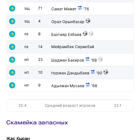
зщ
71
Самат Мажит
'76
зщ
4
Орал Орынбасар
пз
8
Бахтияр Елбаев
пз
14
Мейрамбек Серикбай
нп
23
Шадман Бакиров
'68
нп
10
Нуржан Дандыбаев
'90
нп
9
Адылжан Мусаев
'68
20.4
Средний возраст игроков
23.1
Скамейка запасных
Жас Кыран