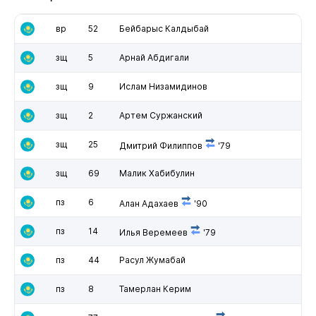
вр
52
Бейбарыс Калдыбай
зщ
5
Арнай Абдигали
зщ
9
Ислам Низамидинов
зщ
2
Артем Суржанский
зщ
25
Дмитрий Филиппов
'79
зщ
69
Малик Хабибулин
пз
6
Алан Адахаев
'90
пз
14
Илья Веремеев
'79
пз
44
Расул Жумабай
пз
8
Тамерлан Керим