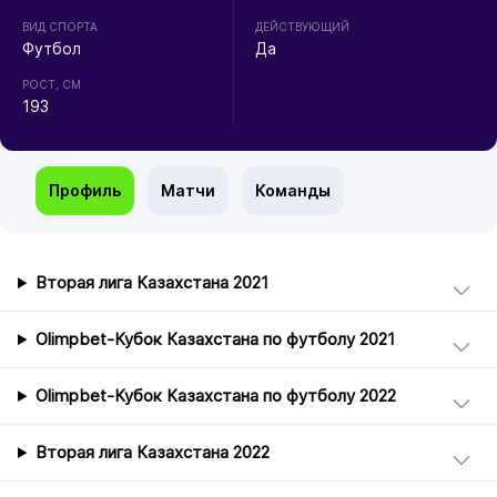
ВИД СПОРТА
ДЕЙСТВУЮЩИЙ
Футбол
Да
РОСТ, СМ
193
Профиль
Матчи
Команды
Вторая лига Казахстана 2021
Olimpbet-Кубок Казахстана по футболу 2021
Olimpbet-Кубок Казахстана по футболу 2022
Вторая лига Казахстана 2022