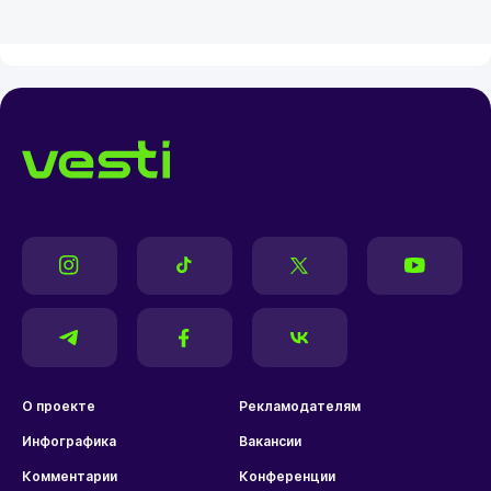
О проекте
Рекламодателям
Инфографика
Вакансии
Комментарии
Конференции