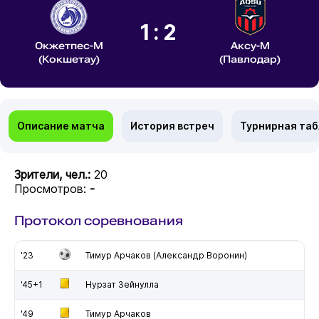
1:2
Окжетпес-М
Аксу-М
(Кокшетау)
(Павлодар)
Описание матча
История встреч
Турнирная та
Зрители, чел.:
20
Просмотров:
-
Протокол соревнования
'23
Тимур Арчаков (Александр Воронин)
'45+1
Нурзат Зейнулла
'49
Тимур Арчаков