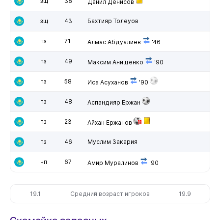
зщ
38
Данил Денисов
зщ
43
Бахтияр Толеуов
пз
71
Алмас Абдуалиев
'46
пз
49
Максим Анищенко
'90
пз
58
Иса Асуханов
'90
пз
48
Аспандияр Ержан
пз
23
Айхан Ержанов
пз
46
Муслим Закария
нп
67
Амир Муралинов
'90
19.1
Средний возраст игроков
19.9