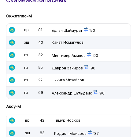
Скамейка запасных
Окжетпес-М
вр
81
Ерлан Шаймурат
'90
зщ
40
Канат Исмагулов
пз
32
Минтимир Аминов
'90
пз
95
Даврон Закиров
'90
пз
22
Никита Михайлов
пз
69
Александр Шульдайс
'90
Аксу-М
вр
42
Тимур Носков
зщ
83
Родион Моисеев
'87