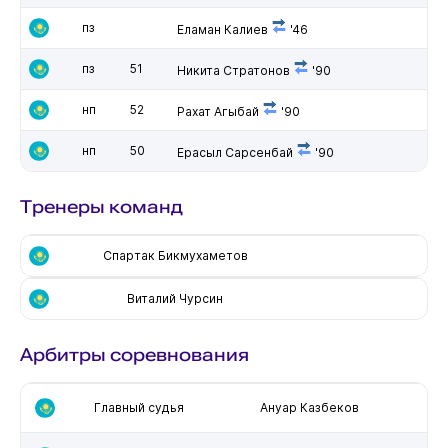
пз
Еламан Калиев
'46
пз
51
Никита Стратонов
'90
нп
52
Рахат Агыбай
'90
нп
50
Ерасыл Сарсенбай
'90
Тренеры команд
Спартак Бикмухаметов
Виталий Чурсин
Арбитры соревнования
Главный судья
Ануар Казбеков