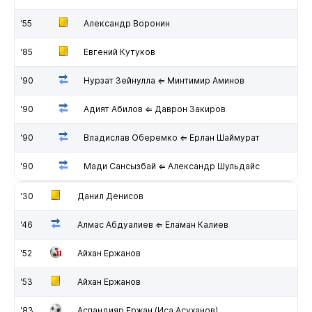
'55
Александр Воронин
'85
Евгений Кутуков
'90
Нурзат Зейнулла ⇐ Минтимир Аминов
'90
Адият Абилов ⇐ Даврон Закиров
'90
Владислав Оберемко ⇐ Ерлан Шаймурат
'90
Мади Сансызбай ⇐ Александр Шульдайс
'30
Данил Денисов
'46
Алмас Абдуалиев ⇐ Еламан Калиев
'52
Айхан Ержанов
'53
Айхан Ержанов
'83
Аспандияр Ержан (Иса Асуханов)