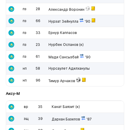
пз
28
Александр Воронин
пз
66
Нурзат Зейнулла
'90
пз
33
Ернур Каппасов
пз
23
Нурбек Оспанов
(к)
пз
61
Мади Сансызбай
'90
нп
58
Нурсаулет Адилханулы
нп
96
Тимур Арчаков
Аксу-М
вр
35
Канат Баязит
(к)
зщ
39
Дархан Базилов
'87