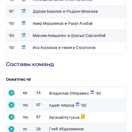
'87
Дархан Базилов ⇐ Родион Моисеев
'90
Амир Муралинов ⇐ Рахат Агыбай
'90
Максим Анищенко ⇐ Ерасыл Сарсенбай
'90
Иса Асуханов ⇐ Никита Стратонов
Составы команд
Окжетпес-М
вр
24
Владислав Оберемко
'90
зщ
97
Адият Абилов
'90
зщ
87
Евгений Кутуков
пз
29
Глеб Абдрахманов