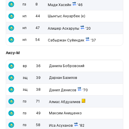
пз
8
Мади Хасейн
'46
нп
44
Шынгыс Ануарбек
(к)
нп
47
Алишер Аскарулы
'20
нп
54
Сабыржан Суйиндик
'37
Аксу-М
вр
36
Данила Бобровский
зщ
39
Дархан Базилов
зщ
38
Данил Денисов
'70
пз
71
Алмас Абдуалиев
пз
49
Максим Анищенко
пз
58
Иса Асуханов
'82