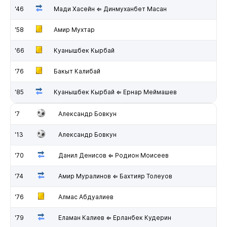
'46
Мади Хасейн ⇐ Динмуханбет Масан
'58
Амир Мухтар
'66
Куанышбек Кырбай
'76
Бакыт Калибай
'85
Куанышбек Кырбай ⇐ Ернар Меймашев
'7
Александр Бовкун
'13
Александр Бовкун
'70
Данил Денисов ⇐ Родион Моисеев
'74
Амир Муралинов ⇐ Бахтияр Толеуов
'76
Алмас Абдуалиев
'79
Еламан Калиев ⇐ Ерланбек Кудерин