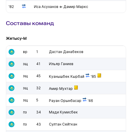
'82
Иса Асуханов ⇐ Дамир Маркс
Составы команд
Жетысу-М
вр
1
Дастан Данабеков
зщ
41
Ильяр Ганиев
зщ
45
Куанышбек Кырбай
'85
зщ
32
Амир Мухтар
зщ
5
Рауан Орынбасар
'46
пз
34
Мади Кумисбек
пз
43
Султан Сейткан