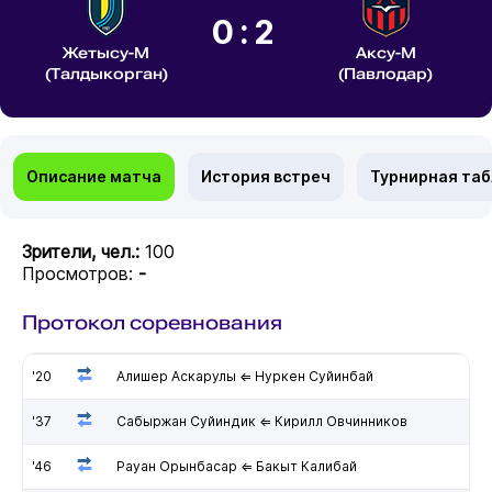
0:2
Жетысу-М
Аксу-М
(Талдыкорган)
(Павлодар)
Описание матча
История встреч
Турнирная та
Зрители, чел.:
100
Просмотров:
-
Протокол соревнования
'20
Алишер Аскарулы ⇐ Нуркен Суйинбай
'37
Сабыржан Суйиндик ⇐ Кирилл Овчинников
'46
Рауан Орынбасар ⇐ Бакыт Калибай