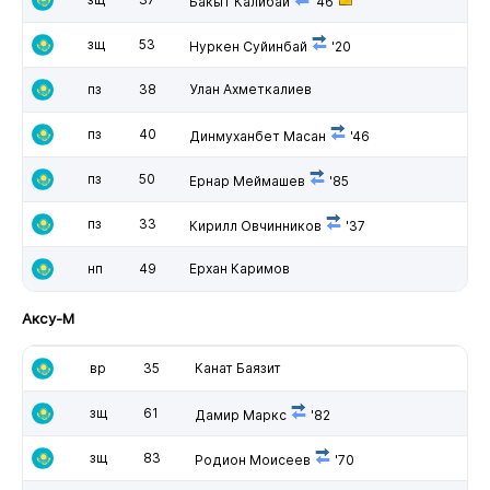
Бакыт Калибай
'46
зщ
53
Нуркен Суйинбай
'20
пз
38
Улан Ахметкалиев
пз
40
Динмуханбет Масан
'46
пз
50
Ернар Меймашев
'85
пз
33
Кирилл Овчинников
'37
нп
49
Ерхан Каримов
Аксу-М
вр
35
Канат Баязит
зщ
61
Дамир Маркс
'82
зщ
83
Родион Моисеев
'70