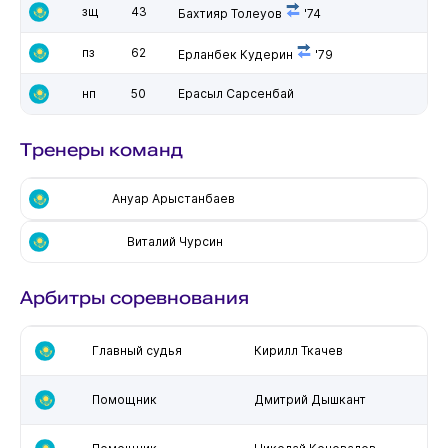
зщ
43
Бахтияр Толеуов
'74
пз
62
Ерланбек Кудерин
'79
нп
50
Ерасыл Сарсенбай
Тренеры команд
Ануар Арыстанбаев
Виталий Чурсин
Арбитры соревнования
Главный судья
Кирилл Ткачев
Помощник
Дмитрий Дышкант