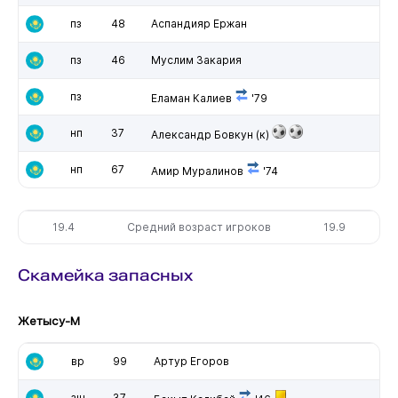
пз
48
Аспандияр Ержан
пз
46
Муслим Закария
пз
Еламан Калиев
'79
нп
37
Александр Бовкун
(к)
нп
67
Амир Муралинов
'74
19.4
Средний возраст игроков
19.9
Скамейка запасных
Жетысу-М
вр
99
Артур Егоров
зщ
37