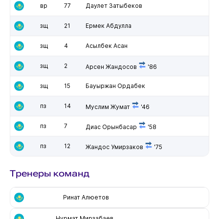
вр
77
Даулет Затыбеков
зщ
21
Ермек Абдулла
зщ
4
Асылбек Асан
зщ
2
Арсен Жандосов
'86
зщ
15
Бауыржан Ордабек
пз
14
Муслим Жумат
'46
пз
7
Диас Орынбасар
'58
пз
12
Жандос Умирзаков
'75
Тренеры команд
Ринат Алюетов
Нурмат Мирзабаев