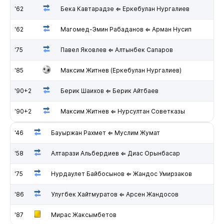
'62
Бека Кавтарадзе ⇐ Еркебулан Нургалиев
'62
Магомед-Эмин Рабаданов ⇐ Арман Нусип
'75
Павел Яковлев ⇐ Алтынбек Сапаров
'85
Максим Житнев (Еркебулан Нургалиев)
'90+2
Берик Шаихов ⇐ Берик Айтбаев
'90+2
Максим Житнев ⇐ Нурсултан Советказы
'46
Бауыржан Рахмет ⇐ Муслим Жумат
'58
Алтарази Альбердиев ⇐ Диас Орынбасар
'75
Нурдаулет Байбосынов ⇐ Жандос Умирзаков
'86
Улугбек Хайтмуратов ⇐ Арсен Жандосов
'87
Мирас Жаксымбетов