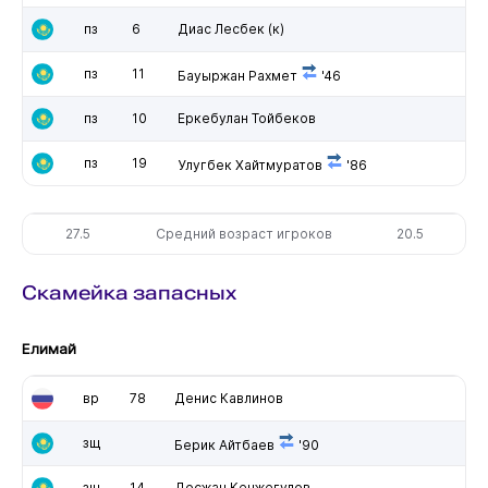
пз
6
Диас Лесбек
(к)
пз
11
Бауыржан Рахмет
'46
пз
10
Еркебулан Тойбеков
пз
19
Улугбек Хайтмуратов
'86
27.5
Средний возраст игроков
20.5
Скамейка запасных
Елимай
вр
78
Денис Кавлинов
зщ
Берик Айтбаев
'90
зщ
14
Досжан Кенжегулов