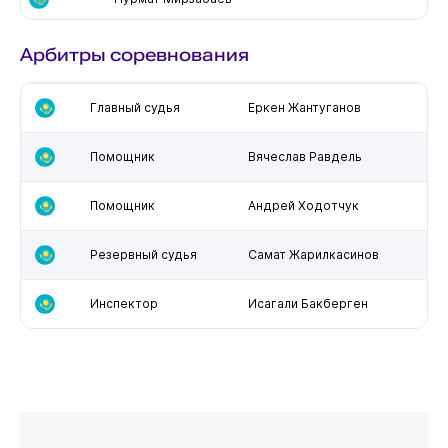
Арбитры соревнования
Главный судья
Еркен Жантуганов
Помощник
Вячеслав Равдель
Помощник
Андрей Ходотчук
Резервный судья
Самат Жарилкасинов
Инспектор
Исагали Бакберген