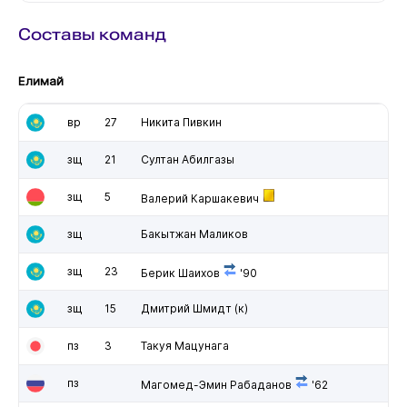
Составы команд
Елимай
вр
27
Никита Пивкин
зщ
21
Султан Абилгазы
зщ
5
Валерий Каршакевич
зщ
Бакытжан Маликов
зщ
23
Берик Шаихов
'90
зщ
15
Дмитрий Шмидт
(к)
пз
3
Такуя Мацунага
пз
Магомед-Эмин Рабаданов
'62