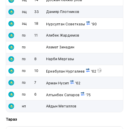
зщ
33
Данияр Плотников
зщ
18
Нурсултан Советказы
'90
пз
11
Алибек Жардемов
пз
Азамат Зинадин
пз
8
Нарби Мергазы
пз
10
Еркебулан Нургалиев
'62
пз
7
Арман Нусип
'62
пз
6
Алтынбек Сапаров
'75
нп
Айдын Металлов
Тараз