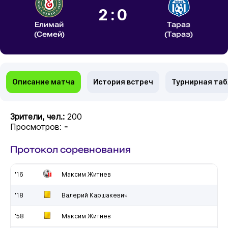
2:0
Елимай
Тараз
(Семей)
(Тараз)
Описание матча
История встреч
Турнирная та
Зрители, чел.:
200
Просмотров:
-
Протокол соревнования
'16
Максим Житнев
'18
Валерий Каршакевич
'58
Максим Житнев