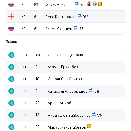
нп
99
Максим Житнев
'90
нп
9
Бека Кавтарадзе
'62
нп
91
Павел Яковлев
'75
Тараз
вр
40
Станислав Щербаков
зщ
3
Азамат Еркинбек
зщ
18
Давранбек Сеитов
пз
9
Алтарази Альбердиев
'58
пз
20
Арсен Аширбек
пз
13
Нурдаулет Байбосынов
'75
пз
22
Мирас Жаксымбетов