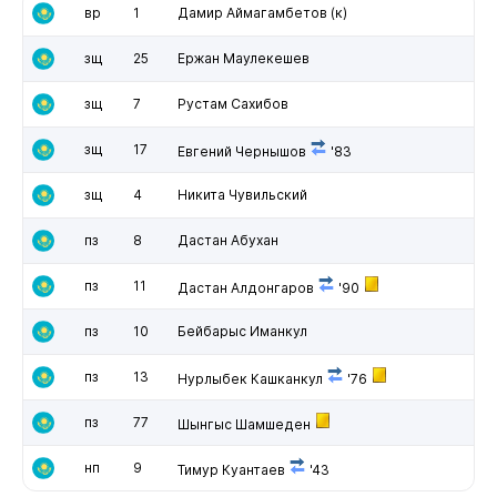
вр
1
Дамир Аймагамбетов
(к)
зщ
25
Ержан Маулекешев
зщ
7
Рустам Сахибов
зщ
17
Евгений Чернышов
'83
зщ
4
Никита Чувильский
пз
8
Дастан Абухан
пз
11
Дастан Алдонгаров
'90
пз
10
Бейбарыс Иманкул
пз
13
Нурлыбек Кашканкул
'76
пз
77
Шынгыс Шамшеден
нп
9
Тимур Куантаев
'43