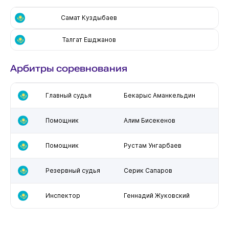
Самат Куздыбаев
Талгат Ешджанов
Арбитры соревнования
Главный судья
Бекарыс Аманкельдин
Помощник
Алим Бисекенов
Помощник
Рустам Унгарбаев
Резервный судья
Серик Сапаров
Инспектор
Геннадий Жуковский