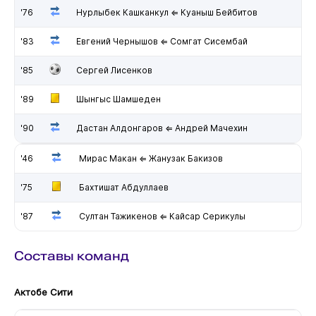
'76
Нурлыбек Кашканкул ⇐ Куаныш Бейбитов
'83
Евгений Чернышов ⇐ Сомгат Сисембай
'85
Сергей Лисенков
'89
Шынгыс Шамшеден
'90
Дастан Алдонгаров ⇐ Андрей Мачехин
'46
Мирас Макан ⇐ Жанузак Бакизов
'75
Бахтишат Абдуллаев
'87
Султан Тажикенов ⇐ Кайсар Серикулы
Составы команд
Актобе Сити