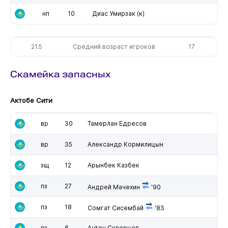
нп
10
Диас Умирзак
(к)
21.5
Средний возраст игроков
17
Скамейка запасных
Актобе Сити
вр
30
Тамерлан Едресов
вр
35
Александр Кормилицын
зщ
12
Арынбек Казбек
пз
27
Андрей Мачехин
'90
пз
18
Сомгат Сисембай
'83
пз
6
Антон Скворцов