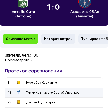
1:0
Актобе Сити
Академия 05 Ал
(Актобе)
(Алматы)
Описание матча
История встреч
Турнирная та
Зрители, чел.:
100
Просмотров:
-
Протокол соревнования
'8
Нурлыбек Кашканкул
'43
Тимур Куантаев ⇐ Сергей Лисенков
'75
Дастан Алдонгаров