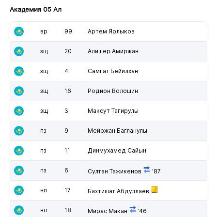
Академия 05 Ал
вр
99
Артем Ярлыков
зщ
20
Алишер Амиржан
зщ
4
Самгат Бейилхан
зщ
16
Родион Волошин
зщ
3
Максут Тагирулы
пз
9
Мейржан Багланулы
пз
11
Динмухамед Сайын
пз
6
Султан Тажикенов
'87
нп
17
Бахтишат Абдуллаев
нп
18
Мирас Макан
'46