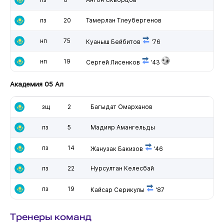
пз
20
Тамерлан Тлеубергенов
нп
75
Куаныш Бейбитов
'76
нп
19
Сергей Лисенков
'43
Академия 05 Ал
зщ
2
Багыдат Омарханов
пз
5
Мадияр Амангельды
пз
14
Жанузак Бакизов
'46
пз
22
Нурсултан Келесбай
пз
19
Кайсар Серикулы
'87
Тренеры команд